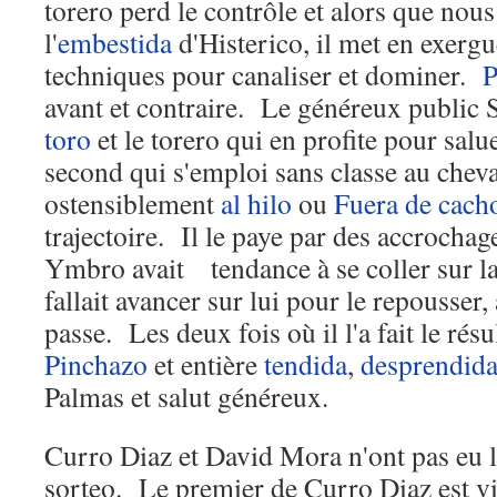
torero perd le contrôle et alors que nou
l'
embestida
d'Histerico, il met en exergu
techniques pour canaliser et dominer.
P
avant et contraire. Le généreux public S
toro
et le torero qui en profite pour salu
second qui s'emploi sans classe au chev
ostensiblement
al hilo
ou
Fuera de cach
trajectoire. Il le paye par des accrochag
Ymbro avait tendance à se coller sur la 
fallait avancer sur lui pour le repousser,
passe. Les deux fois où il l'a fait le rés
Pinchazo
et entière
tendida
,
desprendid
Palmas et salut généreux.
Curro Diaz et David Mora n'ont pas eu
sorteo. Le premier de Curro Diaz est vio