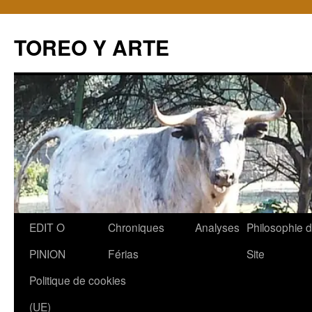
TOREO Y ARTE
Aller
EDIT O
Chroniques
Analyses
Philosophie 
au
PINION
Férias
Site
contenu
Politique de cookies
(UE)