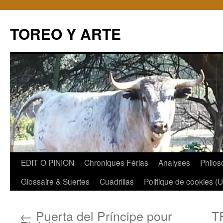
TOREO Y ARTE
Aller
EDIT O PINION
Chroniques Férias
Analyses
Philos
au
Glossaire & Suertes
Cuadrillas
Politique de cookies (
contenu
←
Puerta del Príncipe pour
T