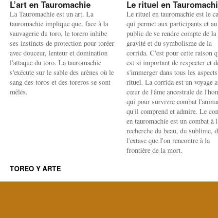
L’art en Tauromachie
Le rituel en Tauromach
La Tauromachie est un art. La
Le rituel en tauromachie est le c
tauromachie implique que, face à la
qui permet aux participants et au
sauvagerie du toro, le torero inhibe
public de se rendre compte de la
ses instincts de protection pour toréer
gravité et du symbolisme de la
avec douceur, lenteur et domination
corrida. C'est pour cette raison q
l'attaque du toro. La tauromachie
est si important de respecter et d
s'exécute sur le sable des arènes où le
s'immerger dans tous les aspects
sang des toros et des toreros se sont
rituel. La corrida est un voyage 
mêlés.
cœur de l'âme ancestrale de l'h
qui pour survivre combat l'anima
qu'il comprend et admire. Le co
en tauromachie est un combat à l
recherche du beau, du sublime, 
l'extase que l'on rencontre à la
frontière de la mort.
TOREO Y ARTE