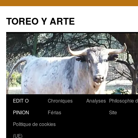
TOREO Y ARTE
Aller
EDIT O
Chroniques
Analyses
Philosophie 
au
PINION
Férias
Site
contenu
Politique de cookies
(UE)