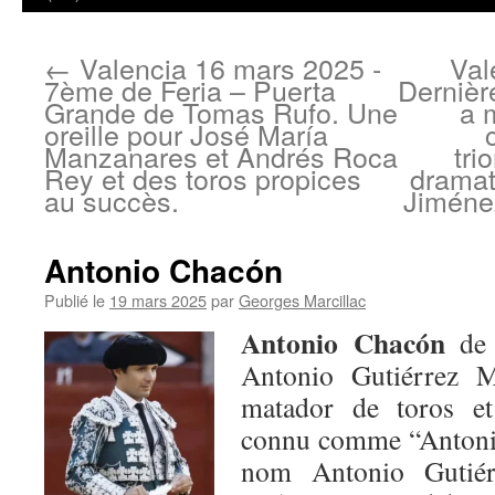
←
Valencia 16 mars 2025 -
Val
7ème de Feria – Puerta
Dernièr
Grande de Tomas Rufo. Une
a 
oreille pour José María
Manzanares et Andrés Roca
tri
Rey et des toros propices
dramat
au succès.
Jiménez
Antonio Chacón
Publié le
19 mars 2025
par
Georges Marcillac
Antonio Chacón
de
Antonio Gutiérrez M
matador de toros et
connu comme “Antoni
nom Antonio Gutié