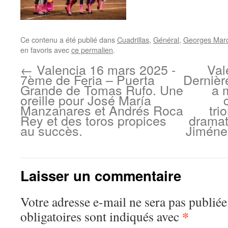
Ce contenu a été publié dans
Cuadrillas
,
Général
,
Georges Marci
en favoris avec
ce permalien
.
←
Valencia 16 mars 2025 -
Val
7ème de Feria – Puerta
Dernièr
Grande de Tomas Rufo. Une
a 
oreille pour José María
Manzanares et Andrés Roca
tri
Rey et des toros propices
dramat
au succès.
Jiménez
Laisser un commentaire
Votre adresse e-mail ne sera pas publiée
*
obligatoires sont indiqués avec