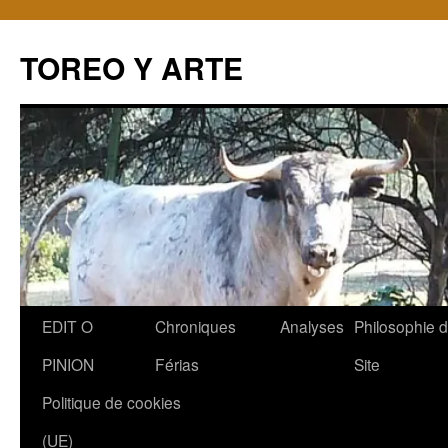
TOREO Y ARTE
Aller
EDIT O
Chroniques
Analyses
Philosophie 
au
PINION
Férias
Site
contenu
Politique de cookies
(UE)