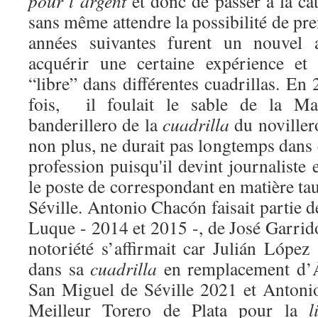
pour l’argent
et donc de passer à la ca
sans même attendre la possibilité de pre
années suivantes furent un nouvel a
acquérir une certaine expérience et 
“libre” dans différentes cuadrillas. En
fois, il foulait le sable de la Ma
banderillero de la
cuadrilla
du novillero
non plus, ne durait pas longtemps dans ce
profession puisqu'il devint journaliste
le poste de correspondant en matière t
Séville. Antonio Chacón faisait partie 
Luque - 2014 et 2015 -, de José Garrid
notoriété s’affirmait car Julián López 
dans sa
cuadrilla
en remplacement d’Á
San Miguel de Séville 2021 et Antoni
Meilleur Torero de Plata pour la
l