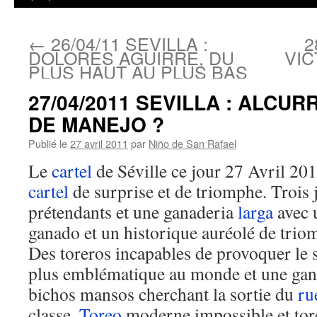
←
26/04/11 SEVILLA :
2
DOLORES AGUIRRE, DU
VIC
PLUS HAUT AU PLUS BAS
27/04/2011 SEVILLA : ALCU
DE MANEJO ?
Publié le
27 avril 2011
par
Niño de San Rafael
Le
cartel
de Séville ce jour 27 Avril 201
cartel
de surprise et de triomphe. Trois
prétendants et une ganaderia
larga
avec 
ganado et un historique auréolé de triom
Des toreros incapables de provoquer le s
plus emblématique au monde et une gana
bichos mansos cherchant la sortie du
ru
classe.
Toreo
moderne impossible et tor