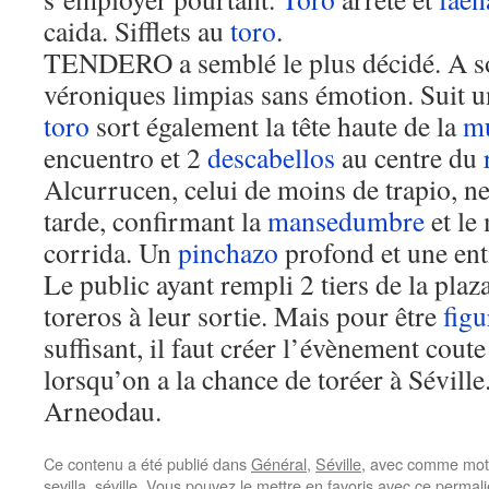
caida. Sifflets au
toro
.
TENDERO a semblé le plus décidé. A son
véroniques limpias sans émotion. Suit 
toro
sort également la tête haute de la
mu
encuentro et 2
descabellos
au centre du
Alcurrucen, celui de moins de trapio, ne
tarde, confirmant la
mansedumbre
et le
corrida. Un
pinchazo
profond et une en
Le public ayant rempli 2 tiers de la plaza
toreros à leur sortie. Mais pour être
figu
suffisant, il faut créer l’évènement cout
lorsqu’on a la chance de toréer à Sévill
Arneodau.
Ce contenu a été publié dans
Général
,
Séville
, avec comme mot(
sevilla
,
séville
. Vous pouvez le mettre en favoris avec
ce permal