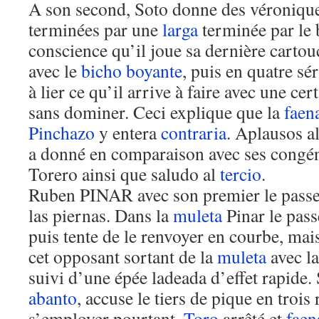
A son second, Soto donne des véronique
terminées par une
larga
terminée par le 
conscience qu’il joue sa dernière carto
avec le
bicho
boyante
, puis en quatre sé
à lier ce qu’il arrive à faire avec une c
sans dominer. Ceci explique que la
faen
Pinchazo
y entera
contraria
. Aplausos a
a donné en comparaison avec ses congén
Torero ainsi que saludo al
tercio
.
Ruben PINAR avec son premier le passe
las piernas. Dans la
muleta
Pinar le pass
puis tente de le renvoyer en courbe, mai
cet opposant sortant de la
muleta
avec la
suivi d’une épée ladeada d’effet rapide
abanto
, accuse le tiers de pique en trois
s’employer pourtant.
Toro
arrêté et
faen