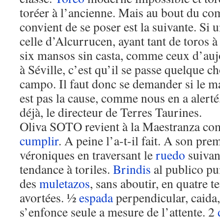
toréer à l’ancienne. Mais au bout du com
convient de se poser est la suivante. S
celle d’Alcurrucen, ayant tant de toros à
six mansos sin casta, comme ceux d’auj
à Séville, c’est qu’il se passe quelque c
campo. Il faut donc se demander si le 
est pas la cause, comme nous en a alerté,
déjà, le directeur de Terres Taurines.
Oliva SOTO revient à la Maestranza comm
cumplir
. A peine l’a-t-il fait. A son pre
véroniques en traversant le
ruedo
suivan
tendance à toriles.
Brindis
al publico pui
des
muletazos
, sans aboutir, en quatre t
avortées. ½
espada
perpendicular, caida
s’enfonce seule a mesure de l’attente. 2