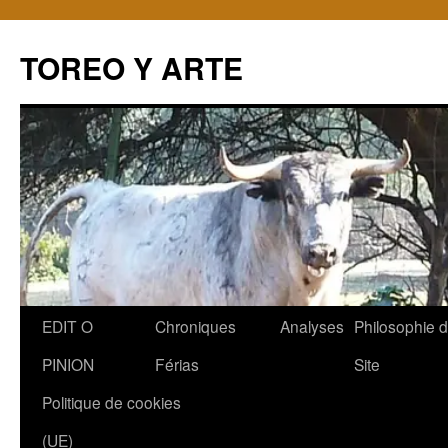
TOREO Y ARTE
Aller
EDIT O
Chroniques
Analyses
Philosophie 
au
PINION
Férias
Site
contenu
Politique de cookies
(UE)