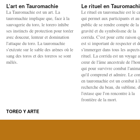
L’art en Tauromachie
Le rituel en Tauromach
La Tauromachie est un art. La
Le rituel en tauromachie est le c
tauromachie implique que, face à la
qui permet aux participants et au
sauvagerie du toro, le torero inhibe
public de se rendre compte de la
ses instincts de protection pour toréer
gravité et du symbolisme de la
avec douceur, lenteur et domination
corrida. C'est pour cette raison q
l'attaque du toro. La tauromachie
est si important de respecter et d
s'exécute sur le sable des arènes où le
s'immerger dans tous les aspects
sang des toros et des toreros se sont
rituel. La corrida est un voyage 
mêlés.
cœur de l'âme ancestrale de l'h
qui pour survivre combat l'anima
qu'il comprend et admire. Le co
en tauromachie est un combat à l
recherche du beau, du sublime, 
l'extase que l'on rencontre à la
frontière de la mort.
TOREO Y ARTE