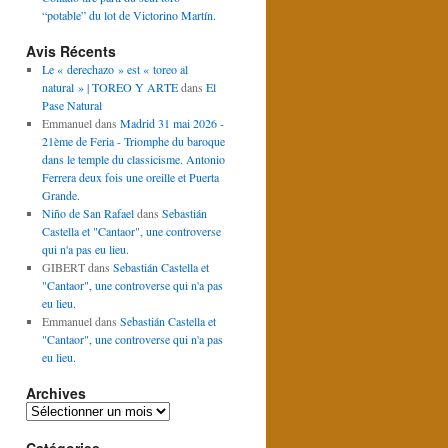
“potable” du lot de Victorino Martín.
Avis Récents
Le « derechazo » est « toreo al
natural » | TOREO Y ARTE
dans
El
Pase Natural
Emmanuel
dans
Madrid 31 mai 2026 -
21ème de Feria - Triomphe du baroque
dans le temple du classicisme. Antonio
Ferrera deux fois une oreille et Puerta
Grande.
Niño de San Rafael
dans
Sebastián
Castella et "Cantaor", une controverse
qui n'a pas eu lieu.
GIBERT
dans
Sebastián Castella et
"Cantaor", une controverse qui n'a pas
eu lieu.
Emmanuel
dans
Sebastián Castella et
"Cantaor", une controverse qui n'a pas
eu lieu.
Archives
Archives