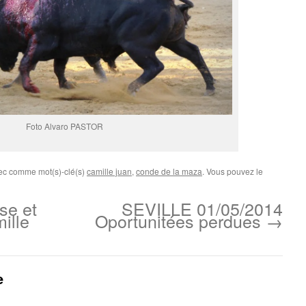
Foto Alvaro PASTOR
vec comme mot(s)-clé(s)
camille juan
,
conde de la maza
. Vous pouvez le
se et
SEVILLE 01/05/2014
ille
Oportunitées perdues
→
e