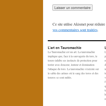
Ce site utilise Akismet pour réduire 
vos commentaires sont traitées
.
L’art en Tauromachie
La Tauromachie est un art. La tauromachie
L
implique que, face à la sauvagerie du toro, le
p
torero inhibe ses instincts de protection pour
r
toréer avec douceur, lenteur et domination
d
l'attaque du toro. La tauromachie s'exécute sur
i
le sable des arènes où le sang des toros et des
t
toreros se sont mêlés.
v
l
q
t
b
r