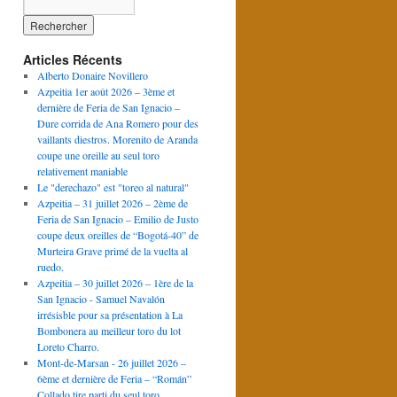
Articles Récents
Alberto Donaire Novillero
Azpeitia 1er août 2026 – 3ème et
dernière de Feria de San Ignacio –
Dure corrida de Ana Romero pour des
vaillants diestros. Morenito de Aranda
coupe une oreille au seul toro
relativement maniable
Le "derechazo" est "toreo al natural"
Azpeitia – 31 juillet 2026 – 2ème de
Feria de San Ignacio – Emilio de Justo
coupe deux oreilles de “Bogotá-40” de
Murteira Grave primé de la vuelta al
ruedo.
Azpeitia – 30 juillet 2026 – 1ère de la
San Ignacio - Samuel Navalón
irrésisble pour sa présentation à La
Bombonera au meilleur toro du lot
Loreto Charro.
Mont-de-Marsan - 26 juillet 2026 –
6ème et dernière de Feria – “Román”
Collado tire parti du seul toro