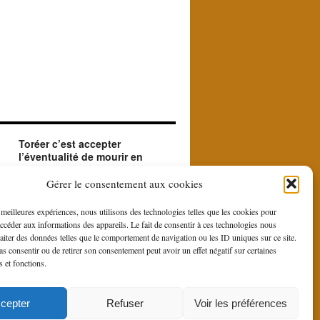
Toréer c’est accepter
l’éventualité de mourir en
créant le beau.
ue
Le matador accepte en toréant l'éventualité de
Gérer le consentement aux cookies
sa mort. Il le fait car il est à la recherche du
beau et du sublime que le contraste entre la
s meilleures expériences, nous utilisons des technologies telles que les cookies pour
force et la bravoure du toro et la douce
accéder aux informations des appareils. Le fait de consentir à ces technologies nous
gestuelle du toreo, fait naître du rituel de la
raiter des données telles que le comportement de navigation ou les ID uniques sur ce site.
corrida.
pas consentir ou de retirer son consentement peut avoir un effet négatif sur certaines
s et fonctions.
is
cepter
Refuser
Voir les préférences