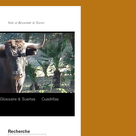
Voir et Ressentir le Toreo
Glossaire & Suertes
Cuadrillas
Recherche