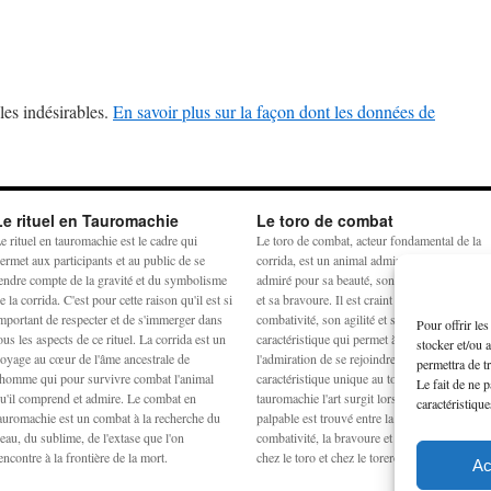
les indésirables.
En savoir plus sur la façon dont les données de
Le rituel en Tauromachie
Le toro de combat
e rituel en tauromachie est le cadre qui
Le toro de combat, acteur fondamental de la
ermet aux participants et au public de se
corrida, est un animal admiré et craint. Il est
endre compte de la gravité et du symbolisme
admiré pour sa beauté, son harmonie physiq
e la corrida. C'est pour cette raison qu'il est si
et sa bravoure. Il est craint pour sa
mportant de respecter et de s'immerger dans
combativité, son agilité et sa force. La
Pour offrir le
ous les aspects de ce rituel. La corrida est un
caractéristique qui permet à la crainte et à
stocker et/ou 
oyage au cœur de l'âme ancestrale de
l'admiration de se rejoindre est la noblesse,
permettra de t
'homme qui pour survivre combat l'animal
caractéristique unique au toro de combat. En
Le fait de ne 
u'il comprend et admire. Le combat en
tauromachie l'art surgit lorsqu'un équilibre
caractéristique
auromachie est un combat à la recherche du
palpable est trouvé entre la peur, la force, la
eau, du sublime, de l'extase que l'on
combativité, la bravoure et la noblesse à la fo
encontre à la frontière de la mort.
chez le toro et chez le torero.
Ac