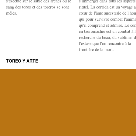
s'exécute sur le sable des arènes où le
s'immerger dans tous les aspects
sang des toros et des toreros se sont
rituel. La corrida est un voyage 
mêlés.
cœur de l'âme ancestrale de l'h
qui pour survivre combat l'anima
qu'il comprend et admire. Le co
en tauromachie est un combat à l
recherche du beau, du sublime, 
l'extase que l'on rencontre à la
frontière de la mort.
TOREO Y ARTE