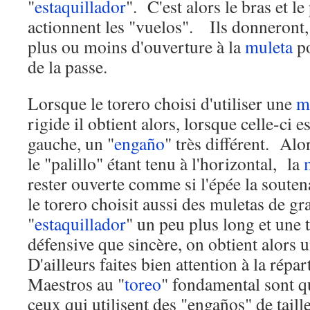
"
estaquillador
". C'est alors le bras et l
actionnent les "vuelos". Ils donneront
plus ou moins d'ouverture à la
muleta
po
de la passe.
Lorsque le torero choisi d'utiliser une
m
rigide il obtient alors, lorsque celle-ci 
gauche, un "
engaño
" très différent. Alor
le "palillo" étant tenu à l'horizontal, la
rester ouverte comme si l'épée la souten
le torero choisit aussi des muletas de gra
"
estaquillador
" un peu plus long et une 
défensive que sincère, on obtient alors u
D'ailleurs faites bien attention à la répa
Maestros au "
toreo
" fondamental sont q
ceux qui utilisent des "engaños" de taill