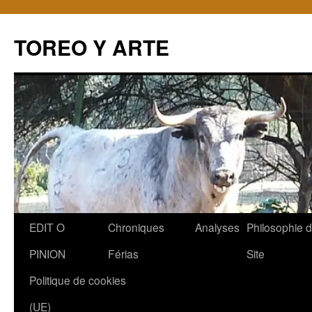
TOREO Y ARTE
Aller
EDIT O
Chroniques
Analyses
Philosophie 
au
PINION
Férias
Site
contenu
Politique de cookies
(UE)