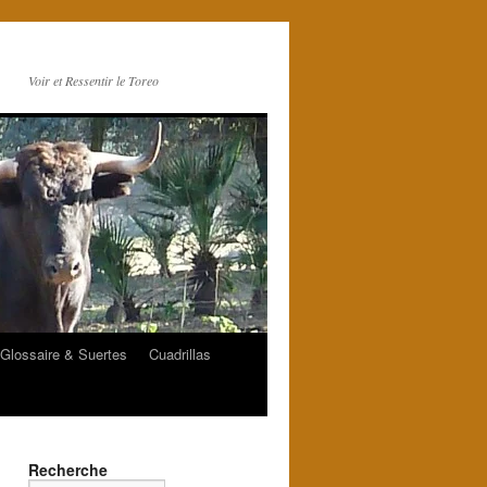
Voir et Ressentir le Toreo
Glossaire & Suertes
Cuadrillas
Recherche