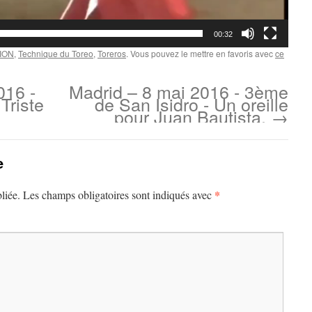
00:32
NION
,
Technique du Toreo
,
Toreros
. Vous pouvez le mettre en favoris avec
ce
016 -
Madrid – 8 mai 2016 - 3ème
Triste
de San Isidro - Un oreille
pour Juan Bautista.
→
e
*
liée.
Les champs obligatoires sont indiqués avec