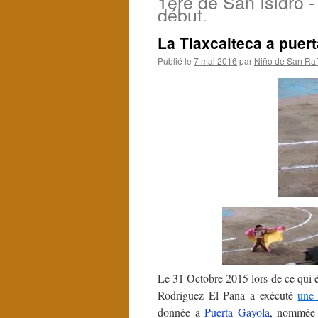
1ère de San Isidro - 
début.
La Tlaxcalteca a puer
Publié le
7 mai 2016
par
Niño de San Raf
Le 31 Octobre 2015 lors de ce qui 
Rodriguez El Pana a exécuté
un
donnée a
Puerta Gayola
, nommée e