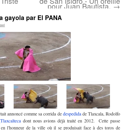
Triste
de San Isidro - Un oreille
pour Juan Bautista.
→
ta gayola par El PANA
ael
était annoncé comme sa corrida de
despedida
de Tlaxcala, Rodolfo
e
Tlaxcalteca
dont nous avions déjà traité en 2012. Cette passe
n l'honneur de la ville où il se produisait face à des toros de