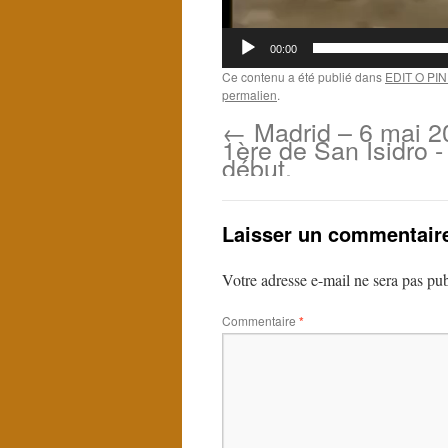
00:00
Ce contenu a été publié dans
EDIT O PI
permalien
.
←
Madrid – 6 mai 2
1ère de San Isidro - 
début.
Laisser un commentair
Votre adresse e-mail ne sera pas pub
Commentaire
*