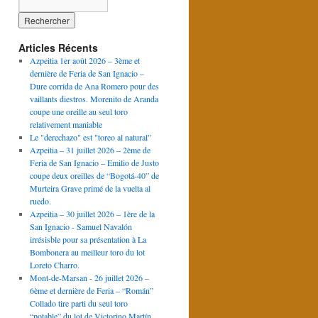
Articles Récents
Azpeitia 1er août 2026 – 3ème et
dernière de Feria de San Ignacio –
Dure corrida de Ana Romero pour des
vaillants diestros. Morenito de Aranda
coupe une oreille au seul toro
relativement maniable
Le "derechazo" est "toreo al natural"
Azpeitia – 31 juillet 2026 – 2ème de
Feria de San Ignacio – Emilio de Justo
coupe deux oreilles de “Bogotá-40” de
Murteira Grave primé de la vuelta al
ruedo.
Azpeitia – 30 juillet 2026 – 1ère de la
San Ignacio - Samuel Navalón
irrésisble pour sa présentation à La
Bombonera au meilleur toro du lot
Loreto Charro.
Mont-de-Marsan - 26 juillet 2026 –
6ème et dernière de Feria – “Román”
Collado tire parti du seul toro
“potable” du lot de Victorino Martín.