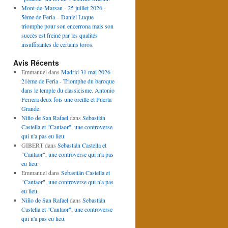
Mont-de-Marsan - 25 juillet 2026 -
5ème de Feria – Daniel Luque
triomphe pour son encerrona mais son
succès est freiné par les qualités
insuffisantes de certains toros.
Avis Récents
Emmanuel
dans
Madrid 31 mai 2026 -
21ème de Feria - Triomphe du baroque
dans le temple du classicisme. Antonio
Ferrera deux fois une oreille et Puerta
Grande.
Niño de San Rafael
dans
Sebastián
Castella et "Cantaor", une controverse
qui n'a pas eu lieu.
GIBERT
dans
Sebastián Castella et
"Cantaor", une controverse qui n'a pas
eu lieu.
Emmanuel
dans
Sebastián Castella et
"Cantaor", une controverse qui n'a pas
eu lieu.
Niño de San Rafael
dans
Sebastián
Castella et "Cantaor", une controverse
qui n'a pas eu lieu.