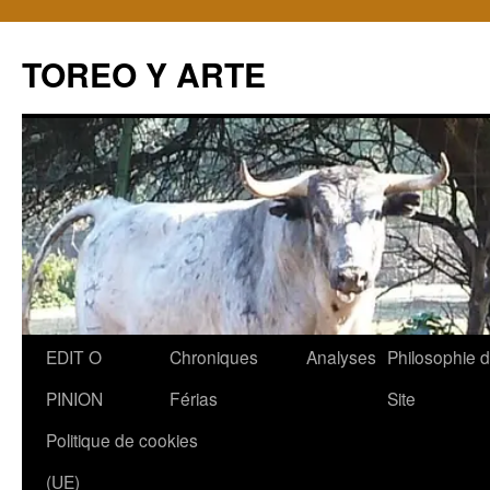
TOREO Y ARTE
Aller
EDIT O
Chroniques
Analyses
Philosophie 
au
PINION
Férias
Site
contenu
Politique de cookies
(UE)