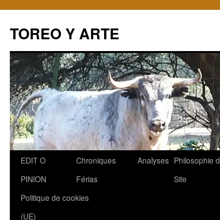
TOREO Y ARTE
Aller
EDIT O
Chroniques
Analyses
Philosophie 
au
PINION
Férias
Site
contenu
Politique de cookies
(UE)