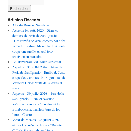
Articles Récents
Alberto Donaire Novillero
Azpeitia 1er août 2026 – 3ème et
dernière de Feria de San Ignacio –
Dure corrida de Ana Romero pour des
vaillants diestros. Morenito de Aranda
coupe une oreille au seul toro
relativement maniable
Le "derechazo" est "toreo al natural"
Azpeitia – 31 juillet 2026 – 2ème de
Feria de San Ignacio – Emilio de Justo
coupe deux oreilles de “Bogotá-40” de
Murteira Grave primé de la vuelta al
ruedo.
Azpeitia – 30 juillet 2026 – 1ère de la
San Ignacio - Samuel Navalón
irrésisble pour sa présentation à La
Bombonera au meilleur toro du lot
Loreto Charro.
Mont-de-Marsan - 26 juillet 2026 –
6ème et dernière de Feria – “Román”
Collado tire parti du seul toro