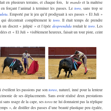
it en plusieurs terrains, et chaque fois, le
mando
et la maîtrise
 en forçant l’animal à terminer les passes. Le
toro
,
sans trop se
uleta
. Emporté par le jeu qu’il prodiguait à ses passes « El Juli »
 qui décentrait complètement le
toro
. Il était temps de prendre
 à un discret « julipié » et l’épée
desprendida
roulait le
toro
. Les
ées et « El Juli » visiblement heureux, faisait un tour piste, ceint
i éveillent les passions par son
toreo
, naturel, inné pour la lenteur
rcimonie de ses déplacements. Sans avoir réalisé deux prestations
i sans usage de la cape, ses
toros
ne lui donnaient pas la réplique
 temps », de distiller des passes d’une beauté plastique peu égalée,