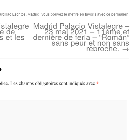
cillac Escritos
,
Madrid
. Vous pouvez le mettre en favoris avec
ce permalien
.
stalegre
Madrid Palacio Vistalegre –
me de
23 mai 2021 – 11ème et
s et les
dernière de feria – “Román”
sans peur et non sans
reproche.
→
e
*
liée.
Les champs obligatoires sont indiqués avec