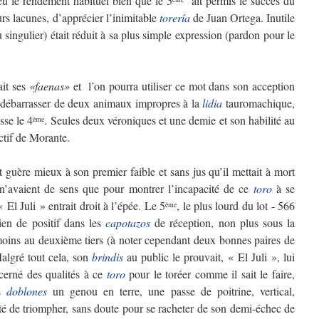
 eu le rendement habituel bien que le 5
ait permis le succès du
rs lacunes, d’apprécier l’inimitable
torería
de Juan Ortega. Inutile
u singulier) était réduit à sa plus simple expression (pardon pour le
it ses
«faenas»
et l’on pourra utiliser ce mot dans son acception
se débarrasser de deux animaux impropres à la
lidia
tauromachique,
sse le 4
. Seules deux véroniques et une demie et son habilité au
ème
ctif de Morante.
t guère mieux à son premier faible et sans jus qu’il mettait à mort
 n’avaient de sens que pour montrer l’incapacité de ce
toro
à se
« El Juli » entrait droit à l’épée. Le 5
, le plus lourd du lot - 566
ème
ien de positif dans les
capotazos
de réception, non plus sous la
oins au deuxième tiers (à noter cependant deux bonnes paires de
algré tout cela, son
brindis
au public le prouvait, « El Juli », lui
scerné des qualités à ce
toro
pour le toréer comme il sait le faire,
es
doblones
un genou en terre, une passe de poitrine, vertical,
nté de triompher, sans doute pour se racheter de son demi-échec de