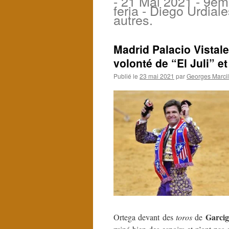
- 21 Mai 2021 - 9è
feria - Diego Urdiale
autres.
Madrid Palacio Vistale
volonté de “El Juli” et
Publié le
23 mai 2021
par
Georges Marcil
Garci
Ortega devant des
toros
de