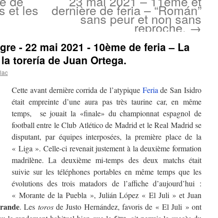
me de
23 mai 2021 – 11ème et
s et les
dernière de feria – “Román”
sans peur et non sans
reproche.
→
gre - 22 mai 2021 - 10ème de feria – La
 la torería de Juan Ortega.
lac
Cette avant dernière corrida de l’atypique
Feria
de San Isidro
était empreinte d’une aura pas très taurine car, en même
temps, se jouait la «finale» du championnat espagnol de
football entre le Club Atlético de Madrid et le Real Madrid se
disputant, par équipes interposées, la première place de la
« Liga ». Celle-ci revenait justement à la deuxième formation
madrilène. La deuxième mi-temps des deux matchs était
suivie sur les téléphones portables en même temps que les
évolutions des trois matadors de l’affiche d’aujourd’hui :
« Morante de la Puebla », Julián López « El Juli » et Juan
grande
. Les
toros
de Justo Hernández, favoris de « El Juli » ont
ème