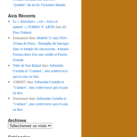
“potable” du lot de Victorino Martín.
Avis Récents
Le « derechazo » est « toreo al
natural » | TOREO Y ARTE
dans
El
Pase Natural
Emmanuel
dans
Madrid 31 mai 2026 -
21ème de Feria - Triomphe du baroque
dans le temple du classicisme. Antonio
Ferrera deux fois une oreille et Puerta
Grande.
Niño de San Rafael
dans
Sebastián
Castella et "Cantaor", une controverse
qui n'a pas eu lieu.
GIBERT
dans
Sebastián Castella et
"Cantaor", une controverse qui n'a pas
eu lieu.
Emmanuel
dans
Sebastián Castella et
"Cantaor", une controverse qui n'a pas
eu lieu.
Archives
Archives