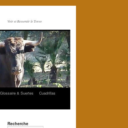
Voir et Ressentir le Toreo
Glossaire & Suertes
Cuadrillas
Recherche