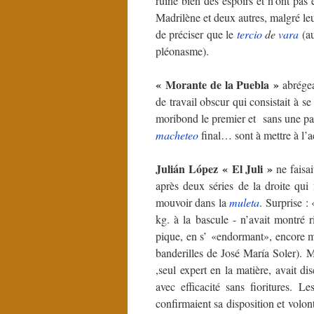
ruiné bien des espoirs et n’ont pas
Madrilène et deux autres, malgré leu
de préciser que le
tercio
de
vara
(a
pléonasme).
« Morante de la Puebla »
abrégea
de travail obscur qui consistait à 
moribond le premier et sans une pa
macheteo
final… sont à mettre à l’a
Julián López « El Juli »
ne faisai
après deux séries de la droite qui
mouvoir dans la
muleta
. Surprise : 
kg. à la bascule - n’avait montré r
pique, en s’ «endormant», encore m
banderilles de José María Soler). M
,seul expert en la matière, avait di
avec efficacité sans fioritures. L
confirmaient sa disposition et volo