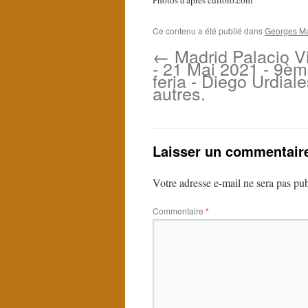
Photos d'après cultoro.com
Ce contenu a été publié dans
Georges Mar
←
Madrid Palacio Vi
- 21 Mai 2021 - 9è
feria - Diego Urdiale
autres.
Laisser un commentair
Votre adresse e-mail ne sera pas pub
Commentaire
*