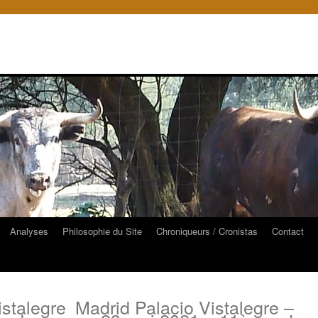
Analyses
Philosophie du Site
Chroniqueurs / Cronistas
Contact
stalegre
Madrid Palacio Vistalegre –