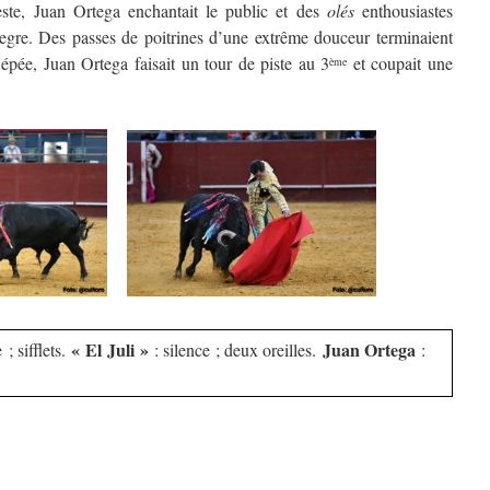
geste, Juan Ortega enchantait le public et des
olés
enthousiastes
legre. Des passes de poitrines d’une extrême douceur terminaient
l’épée, Juan Ortega faisait un tour de piste au 3
et coupait une
ème
« El Juli »
Juan Ortega
 ; sifflets.
: silence ; deux oreilles.
: