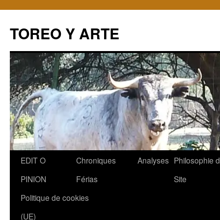
TOREO Y ARTE
Aller
EDIT O
Chroniques
Analyses
Philosophie 
au
PINION
Férias
Site
contenu
Politique de cookies
(UE)