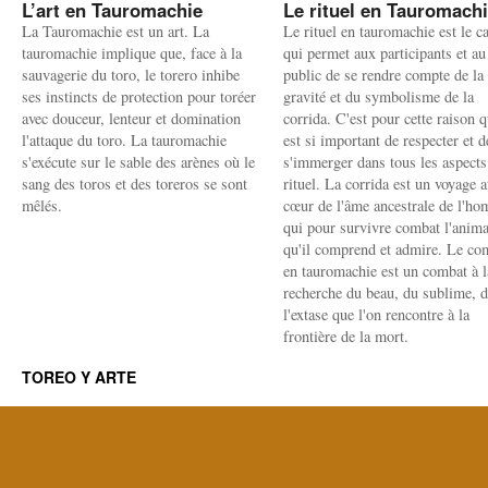
L’art en Tauromachie
Le rituel en Tauromach
La Tauromachie est un art. La
Le rituel en tauromachie est le c
tauromachie implique que, face à la
qui permet aux participants et au
sauvagerie du toro, le torero inhibe
public de se rendre compte de la
ses instincts de protection pour toréer
gravité et du symbolisme de la
avec douceur, lenteur et domination
corrida. C'est pour cette raison q
l'attaque du toro. La tauromachie
est si important de respecter et d
s'exécute sur le sable des arènes où le
s'immerger dans tous les aspects
sang des toros et des toreros se sont
rituel. La corrida est un voyage 
mêlés.
cœur de l'âme ancestrale de l'h
qui pour survivre combat l'anima
qu'il comprend et admire. Le co
en tauromachie est un combat à l
recherche du beau, du sublime, 
l'extase que l'on rencontre à la
frontière de la mort.
TOREO Y ARTE