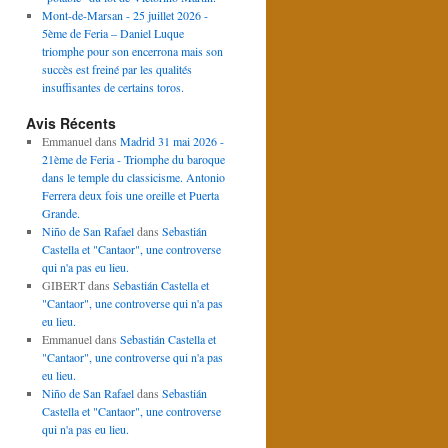
Mont-de-Marsan - 25 juillet 2026 -
5ème de Feria – Daniel Luque
triomphe pour son encerrona mais son
succès est freiné par les qualités
insuffisantes de certains toros.
Avis Récents
Emmanuel
dans
Madrid 31 mai 2026 -
21ème de Feria - Triomphe du baroque
dans le temple du classicisme. Antonio
Ferrera deux fois une oreille et Puerta
Grande.
Niño de San Rafael
dans
Sebastián
Castella et "Cantaor", une controverse
qui n'a pas eu lieu.
GIBERT
dans
Sebastián Castella et
"Cantaor", une controverse qui n'a pas
eu lieu.
Emmanuel
dans
Sebastián Castella et
"Cantaor", une controverse qui n'a pas
eu lieu.
Niño de San Rafael
dans
Sebastián
Castella et "Cantaor", une controverse
qui n'a pas eu lieu.