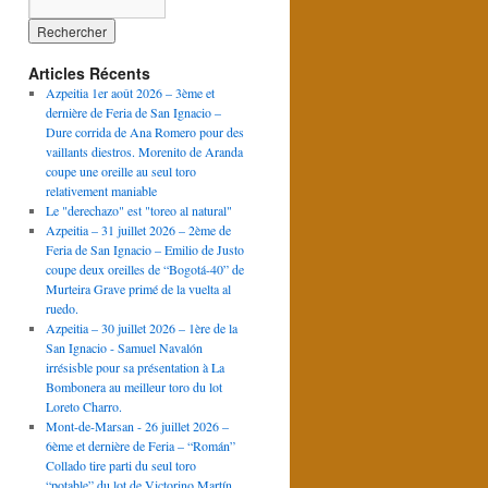
Articles Récents
Azpeitia 1er août 2026 – 3ème et
dernière de Feria de San Ignacio –
Dure corrida de Ana Romero pour des
vaillants diestros. Morenito de Aranda
coupe une oreille au seul toro
relativement maniable
Le "derechazo" est "toreo al natural"
Azpeitia – 31 juillet 2026 – 2ème de
Feria de San Ignacio – Emilio de Justo
coupe deux oreilles de “Bogotá-40” de
Murteira Grave primé de la vuelta al
ruedo.
Azpeitia – 30 juillet 2026 – 1ère de la
San Ignacio - Samuel Navalón
irrésisble pour sa présentation à La
Bombonera au meilleur toro du lot
Loreto Charro.
Mont-de-Marsan - 26 juillet 2026 –
6ème et dernière de Feria – “Román”
Collado tire parti du seul toro
“potable” du lot de Victorino Martín.