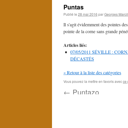
Puntas
Publié le
28 mai 2016
par
Georges Marcil
Il s'agit évidemment des pointes des
pointe de la corne sans grande pénét
Articles liés:
07/05/2011 SÉVILLE : C
DÉCASTÉS
« Retour à la liste des catégories
Vous pouvez la mettre en favoris avec
ce 
←
Puntazo