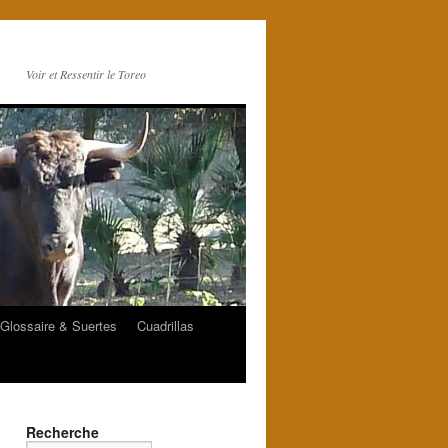
Voir et Ressentir le Toreo
Glossaire & Suertes
Cuadrillas
Recherche