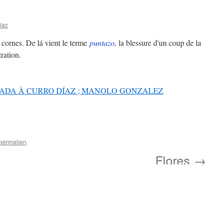
lac
 cornes. De lá vient le terme
puntazo
,
la blessure d'un coup de la
ration.
ORNADA À CURRO DÍAZ ; MANOLO GONZALEZ
permalien
.
Flores
→