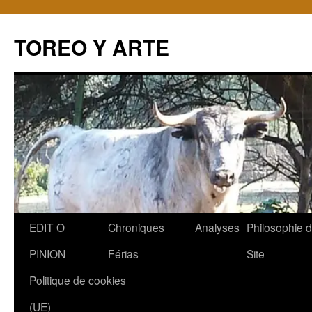
TOREO Y ARTE
Aller
EDIT O
Chroniques
Analyses
Philosophie 
au
PINION
Férias
Site
contenu
Politique de cookies
(UE)