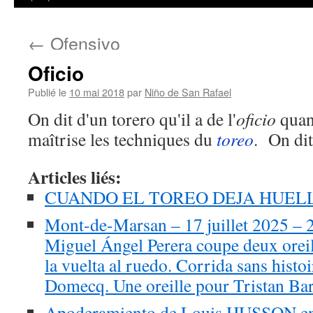
←
Ofensivo
Oficio
Publié le
10 mai 2018
par
Niño de San Rafael
On dit d'un torero qu'il a de l'
oficio
quan
maîtrise les techniques du
toreo
. On dit
Articles liés:
CUANDO EL TOREO DEJA HUE
Mont-de-Marsan – 17 juillet 2025 – 
Miguel Ángel Perera coupe deux orei
la vuelta al ruedo. Corrida sans histo
Domecq. Une oreille pour Tristan Ba
Apoderamiento de Louis HUSSON e