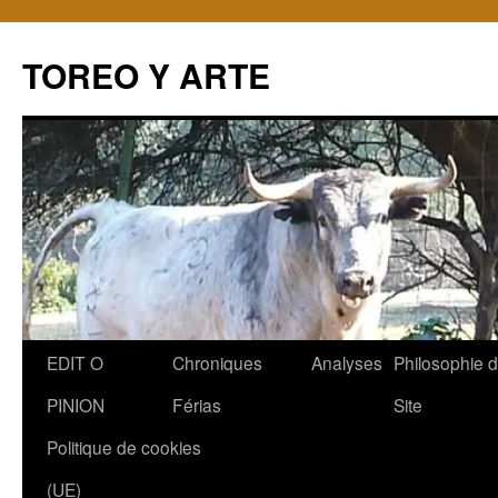
TOREO Y ARTE
Aller
EDIT O
Chroniques
Analyses
Philosophie 
au
PINION
Férias
Site
contenu
Politique de cookies
(UE)