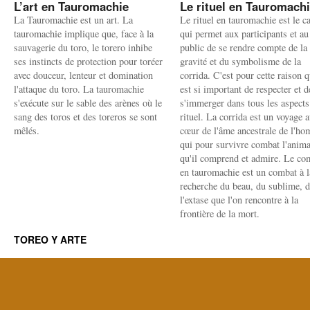
L’art en Tauromachie
Le rituel en Tauromach
La Tauromachie est un art. La
Le rituel en tauromachie est le c
tauromachie implique que, face à la
qui permet aux participants et au
sauvagerie du toro, le torero inhibe
public de se rendre compte de la
ses instincts de protection pour toréer
gravité et du symbolisme de la
avec douceur, lenteur et domination
corrida. C'est pour cette raison q
l'attaque du toro. La tauromachie
est si important de respecter et d
s'exécute sur le sable des arènes où le
s'immerger dans tous les aspects
sang des toros et des toreros se sont
rituel. La corrida est un voyage 
mêlés.
cœur de l'âme ancestrale de l'h
qui pour survivre combat l'anima
qu'il comprend et admire. Le co
en tauromachie est un combat à l
recherche du beau, du sublime, 
l'extase que l'on rencontre à la
frontière de la mort.
TOREO Y ARTE