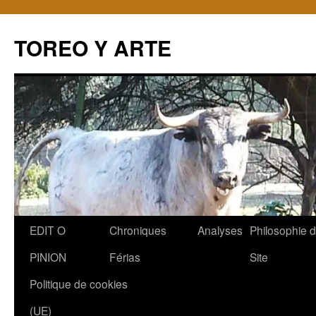
TOREO Y ARTE
Aller
EDIT O
Chroniques
Analyses
Philosophie 
au
PINION
Férias
Site
contenu
Politique de cookies
(UE)