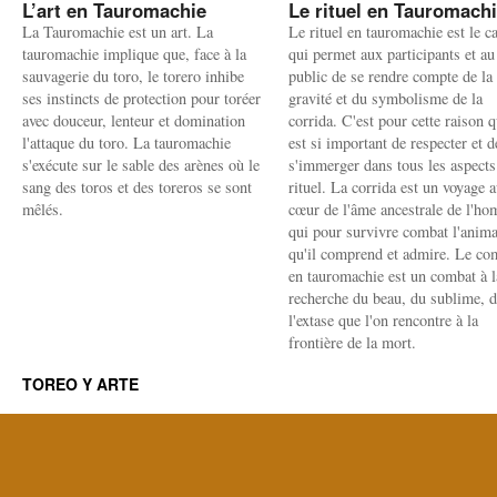
L’art en Tauromachie
Le rituel en Tauromach
La Tauromachie est un art. La
Le rituel en tauromachie est le c
tauromachie implique que, face à la
qui permet aux participants et au
sauvagerie du toro, le torero inhibe
public de se rendre compte de la
ses instincts de protection pour toréer
gravité et du symbolisme de la
avec douceur, lenteur et domination
corrida. C'est pour cette raison q
l'attaque du toro. La tauromachie
est si important de respecter et d
s'exécute sur le sable des arènes où le
s'immerger dans tous les aspects
sang des toros et des toreros se sont
rituel. La corrida est un voyage 
mêlés.
cœur de l'âme ancestrale de l'h
qui pour survivre combat l'anima
qu'il comprend et admire. Le co
en tauromachie est un combat à l
recherche du beau, du sublime, 
l'extase que l'on rencontre à la
frontière de la mort.
TOREO Y ARTE