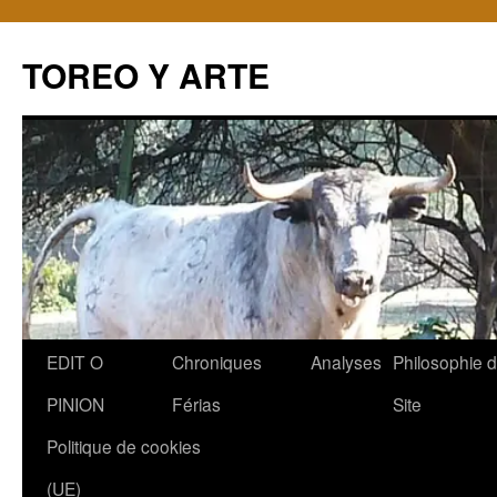
TOREO Y ARTE
Aller
EDIT O
Chroniques
Analyses
Philosophie 
au
PINION
Férias
Site
contenu
Politique de cookies
(UE)