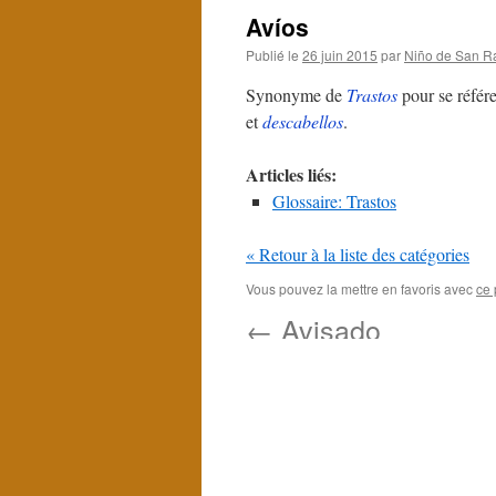
Avíos
Publié le
26 juin 2015
par
Niño de San R
Synonyme de
Trastos
pour se référe
et
descabellos
.
Articles liés:
Glossaire: Trastos
« Retour à la liste des catégories
Vous pouvez la mettre en favoris avec
ce 
←
Avisado