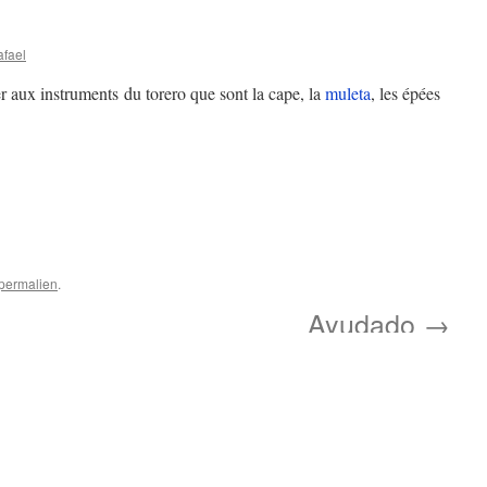
afael
r aux instruments du torero que sont la cape, la
muleta
, les épées
permalien
.
Ayudado
→