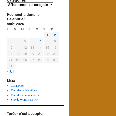
Catégories
Catégories
Recherche dans le
Calendrier
août 2026
L
M
M
J
V
S
D
1
2
3
4
5
6
7
8
9
10
11
12
13
14
15
16
17
18
19
20
21
22
23
24
25
26
27
28
29
30
31
« Juil
Méta
Connexion
Flux des publications
Flux des commentaires
Site de WordPress-FR
Toréer c’est accepter