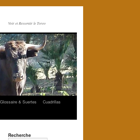
Voir et Ressentir le Toreo
Glossaire & Suertes
Cuadrillas
Recherche