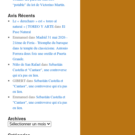
“potable” du lot de Victorino Martín.
Avis Récents
Le « derechazo » est « toreo al
natural » | TOREO Y ARTE
dans
El
Pase Natural
Emmanuel
dans
Madrid 31 mai 2026 -
21ème de Feria - Triomphe du baroque
dans le temple du classicisme. Antonio
Ferrera deux fois une oreille et Puerta
Grande.
Niño de San Rafael
dans
Sebastián
Castella et "Cantaor", une controverse
qui n'a pas eu lieu.
GIBERT
dans
Sebastián Castella et
"Cantaor", une controverse qui n'a pas
eu lieu.
Emmanuel
dans
Sebastián Castella et
"Cantaor", une controverse qui n'a pas
eu lieu.
Archives
Archives