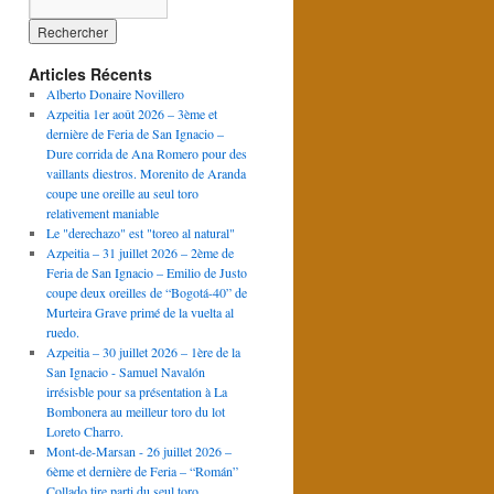
Articles Récents
Alberto Donaire Novillero
Azpeitia 1er août 2026 – 3ème et
dernière de Feria de San Ignacio –
Dure corrida de Ana Romero pour des
vaillants diestros. Morenito de Aranda
coupe une oreille au seul toro
relativement maniable
Le "derechazo" est "toreo al natural"
Azpeitia – 31 juillet 2026 – 2ème de
Feria de San Ignacio – Emilio de Justo
coupe deux oreilles de “Bogotá-40” de
Murteira Grave primé de la vuelta al
ruedo.
Azpeitia – 30 juillet 2026 – 1ère de la
San Ignacio - Samuel Navalón
irrésisble pour sa présentation à La
Bombonera au meilleur toro du lot
Loreto Charro.
Mont-de-Marsan - 26 juillet 2026 –
6ème et dernière de Feria – “Román”
Collado tire parti du seul toro