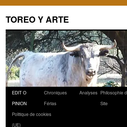
TOREO Y ARTE
Aller
EDIT O
Chroniques
Analyses
Philosophie 
au
PINION
Férias
Site
contenu
Politique de cookies
(UE)