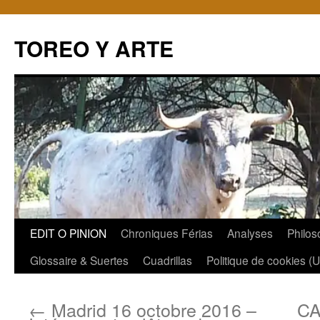
TOREO Y ARTE
Aller
EDIT O PINION
Chroniques Férias
Analyses
Philos
au
Glossaire & Suertes
Cuadrillas
Politique de cookies (
contenu
←
Madrid 16 octobre 2016 –
CA