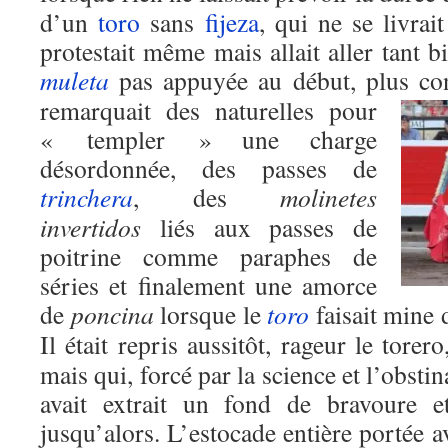
d’un
toro
sans
fijeza
, qui ne se livrai
protestait même mais allait aller tant b
muleta
pas appuyée au début, plus con
remarquait des naturelles pour
« templer » une charge
désordonnée, des passes de
trinchera
, des
molinetes
invertidos
liés aux passes de
poitrine comme paraphes de
séries et finalement une amorce
de
poncina
lorsque le
toro
faisait mine 
Il était repris aussitôt, rageur le torer
mais qui, forcé par la science et l’obst
avait extrait un fond de bravoure et
jusqu’alors. L’estocade entière portée a