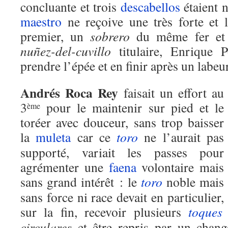
concluante et trois
descabellos
étaient n
maestro
ne reçoive une très forte et 
premier, un
sobrero
du même fer et
nuñez-del-cuvillo
titulaire, Enrique 
prendre l’épée et en finir après un labe
Andrés Roca Rey
faisait un effort au
3
pour le maintenir sur pied et le
ème
toréer avec douceur, sans trop baisser
la
muleta
car ce
toro
ne l’aurait pas
supporté, variait les passes pour
agrémenter une
faena
volontaire mais
sans grand intérêt : le
toro
noble mais
sans force ni race devait en particulier,
sur la fin, recevoir plusieurs
toques
circulares
et être repris par un chan