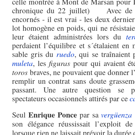
celle montrée à Mont de Marsan pour 
chronique du 22 juillet) Avec de te
encornés - il est vrai - les deux dernie
lot homogène en poids, qui ne résistai
leur étaient administrées lors du
ter
perdaient l’équilibre et s´étalaient en 
sable gris du
ruedo
, qui se traînaient
muleta
, les
figuras
pour qui avaient ét
toros
braves, ne pouvaient que donner l’
remplir un contrat sans doute grasse
passant. Une autre question se po
spectateurs occasionnels attirés par ce
c
Enrique Ponce
Seul
par sa
vergüenza 
son élégance réussissait l’exploit d
lorsque rien ne laissait prévoir la durée