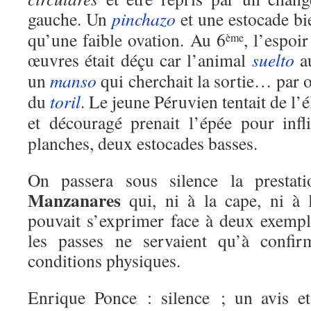
gauche. Un
pinchazo
et une estocade bi
qu’une faible ovation. Au 6
, l’espoi
ème
œuvres était déçu car l’animal
suelto
au
un
manso
qui cherchait la sortie… par où
du
toril
. Le jeune Péruvien tentait de l’
et découragé prenait l’épée pour inf
planches, deux estocades basses.
On passera sous silence la presta
Manzanares
qui, ni à la cape, ni à
pouvait s’exprimer face à deux exempla
les passes ne servaient qu’à confir
conditions physiques.
Enrique Ponce : silence ; un avis et