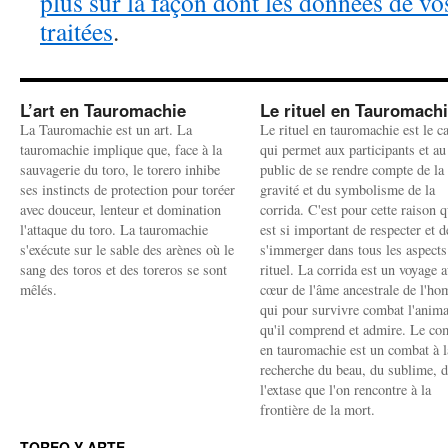
plus sur la façon dont les données de v
traitées
.
L’art en Tauromachie
Le rituel en Tauromach
La Tauromachie est un art. La
Le rituel en tauromachie est le c
tauromachie implique que, face à la
qui permet aux participants et au
sauvagerie du toro, le torero inhibe
public de se rendre compte de la
ses instincts de protection pour toréer
gravité et du symbolisme de la
avec douceur, lenteur et domination
corrida. C'est pour cette raison q
l'attaque du toro. La tauromachie
est si important de respecter et d
s'exécute sur le sable des arènes où le
s'immerger dans tous les aspects
sang des toros et des toreros se sont
rituel. La corrida est un voyage 
mêlés.
cœur de l'âme ancestrale de l'h
qui pour survivre combat l'anima
qu'il comprend et admire. Le co
en tauromachie est un combat à l
recherche du beau, du sublime, 
l'extase que l'on rencontre à la
frontière de la mort.
TOREO Y ARTE