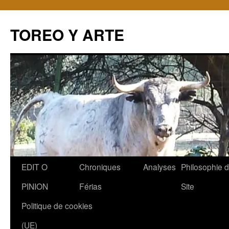
TOREO Y ARTE
Aller
EDIT O
Chroniques
Analyses
Philosophie 
au
PINION
Férias
Site
contenu
Politique de cookies
(UE)