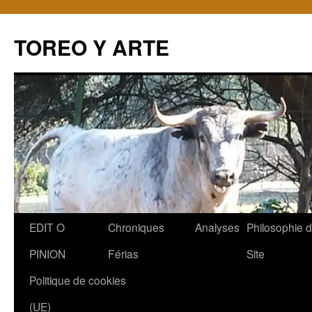
TOREO Y ARTE
Aller
EDIT O
Chroniques
Analyses
Philosophie 
au
PINION
Férias
Site
contenu
Politique de cookies
(UE)