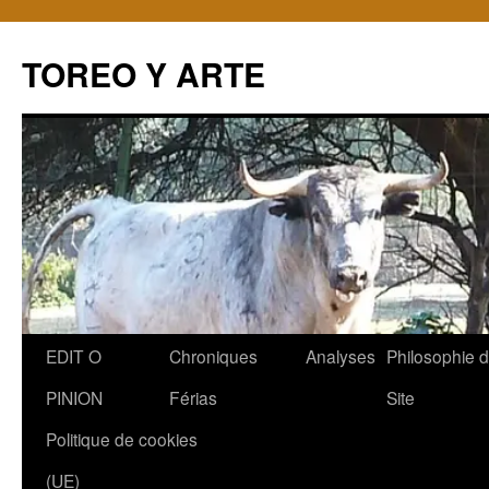
TOREO Y ARTE
Aller
EDIT O
Chroniques
Analyses
Philosophie 
au
PINION
Férias
Site
contenu
Politique de cookies
(UE)