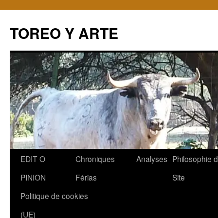
TOREO Y ARTE
Aller
EDIT O
Chroniques
Analyses
Philosophie 
au
PINION
Férias
Site
contenu
Politique de cookies
(UE)