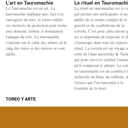
L’art en Tauromachie
Le rituel en Tauromach
La Tauromachie est un art. La
Le rituel en tauromachie est le c
tauromachie implique que, face à la
qui permet aux participants et au
sauvagerie du toro, le torero inhibe
public de se rendre compte de la
ses instincts de protection pour toréer
gravité et du symbolisme de la
avec douceur, lenteur et domination
corrida. C'est pour cette raison q
l'attaque du toro. La tauromachie
est si important de respecter et d
s'exécute sur le sable des arènes où le
s'immerger dans tous les aspects
sang des toros et des toreros se sont
rituel. La corrida est un voyage 
mêlés.
cœur de l'âme ancestrale de l'h
qui pour survivre combat l'anima
qu'il comprend et admire. Le co
en tauromachie est un combat à l
recherche du beau, du sublime, 
l'extase que l'on rencontre à la
frontière de la mort.
TOREO Y ARTE