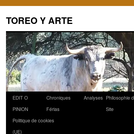
TOREO Y ARTE
Aller
EDIT O
Chroniques
Analyses
Philosophie 
au
PINION
Férias
Site
contenu
Politique de cookies
(UE)