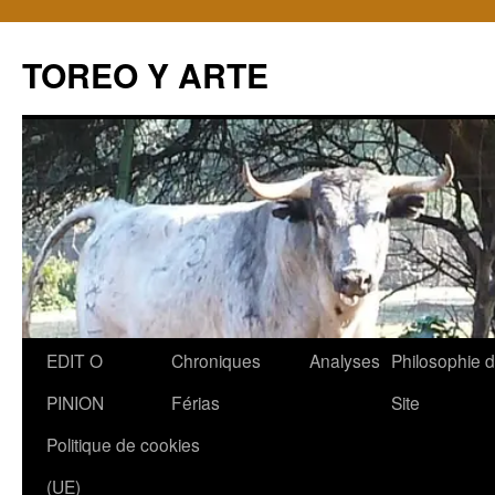
TOREO Y ARTE
Aller
EDIT O
Chroniques
Analyses
Philosophie 
au
PINION
Férias
Site
contenu
Politique de cookies
(UE)