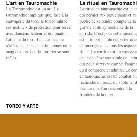
L’art en Tauromachie
Le rituel en Tauromach
La Tauromachie est un art. La
Le rituel en tauromachie est le c
tauromachie implique que, face à la
qui permet aux participants et au
sauvagerie du toro, le torero inhibe
public de se rendre compte de la
ses instincts de protection pour toréer
gravité et du symbolisme de la
avec douceur, lenteur et domination
corrida. C'est pour cette raison q
l'attaque du toro. La tauromachie
est si important de respecter et d
s'exécute sur le sable des arènes où le
s'immerger dans tous les aspects
sang des toros et des toreros se sont
rituel. La corrida est un voyage 
mêlés.
cœur de l'âme ancestrale de l'h
qui pour survivre combat l'anima
qu'il comprend et admire. Le co
en tauromachie est un combat à l
recherche du beau, du sublime, 
l'extase que l'on rencontre à la
frontière de la mort.
TOREO Y ARTE