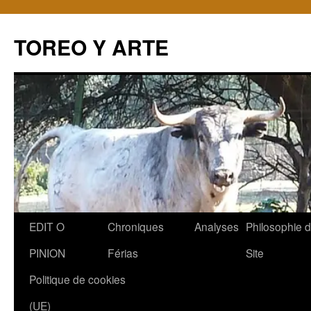
TOREO Y ARTE
Aller
EDIT O
Chroniques
Analyses
Philosophie 
au
PINION
Férias
Site
contenu
Politique de cookies
(UE)