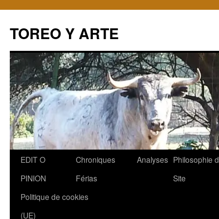
TOREO Y ARTE
Aller
EDIT O
Chroniques
Analyses
Philosophie 
au
PINION
Férias
Site
contenu
Politique de cookies
(UE)