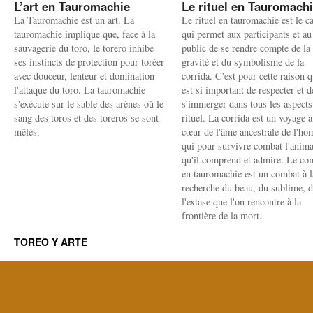
L’art en Tauromachie
Le rituel en Tauromach
La Tauromachie est un art. La
Le rituel en tauromachie est le c
tauromachie implique que, face à la
qui permet aux participants et au
sauvagerie du toro, le torero inhibe
public de se rendre compte de la
ses instincts de protection pour toréer
gravité et du symbolisme de la
avec douceur, lenteur et domination
corrida. C'est pour cette raison q
l'attaque du toro. La tauromachie
est si important de respecter et d
s'exécute sur le sable des arènes où le
s'immerger dans tous les aspects
sang des toros et des toreros se sont
rituel. La corrida est un voyage 
mêlés.
cœur de l'âme ancestrale de l'h
qui pour survivre combat l'anima
qu'il comprend et admire. Le co
en tauromachie est un combat à l
recherche du beau, du sublime, 
l'extase que l'on rencontre à la
frontière de la mort.
TOREO Y ARTE