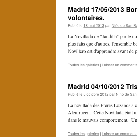
Madrid 17/05/2013 Bon
volontaires.
Publié le
18 mai 2013
par
Niño de San R
La Novillada de "Jandilla" par le 
plus faits que d'autres, l'ensemble 
Novillero est d'apprendre avant de
Toutes les galeries
|
Laisser un commenta
Madrid 04/10/2012 Tri
Publié le
5 octobre 2012
par
Niño de San
La novillada des Frères Lozanos a c
Alcurrucen. Cette Novillada était u
dans le mauvais comportement. Un
Toutes les galeries
|
Laisser un commenta