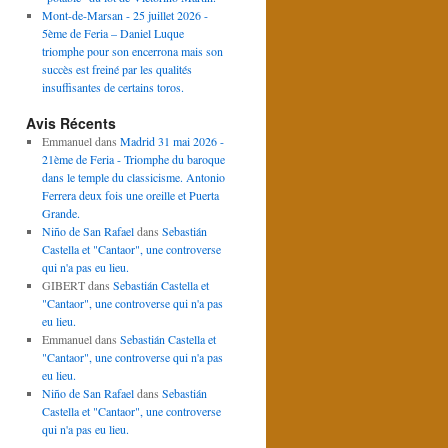
Mont-de-Marsan - 25 juillet 2026 -
5ème de Feria – Daniel Luque
triomphe pour son encerrona mais son
succès est freiné par les qualités
insuffisantes de certains toros.
Avis Récents
Emmanuel
dans
Madrid 31 mai 2026 -
21ème de Feria - Triomphe du baroque
dans le temple du classicisme. Antonio
Ferrera deux fois une oreille et Puerta
Grande.
Niño de San Rafael
dans
Sebastián
Castella et "Cantaor", une controverse
qui n'a pas eu lieu.
GIBERT
dans
Sebastián Castella et
"Cantaor", une controverse qui n'a pas
eu lieu.
Emmanuel
dans
Sebastián Castella et
"Cantaor", une controverse qui n'a pas
eu lieu.
Niño de San Rafael
dans
Sebastián
Castella et "Cantaor", une controverse
qui n'a pas eu lieu.