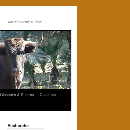
Voir et Ressentir le Toreo
Glossaire & Suertes
Cuadrillas
Recherche