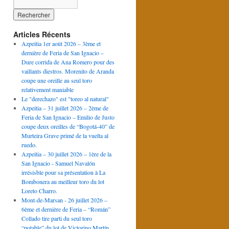
Articles Récents
Azpeitia 1er août 2026 – 3ème et
dernière de Feria de San Ignacio –
Dure corrida de Ana Romero pour des
vaillants diestros. Morenito de Aranda
coupe une oreille au seul toro
relativement maniable
Le "derechazo" est "toreo al natural"
Azpeitia – 31 juillet 2026 – 2ème de
Feria de San Ignacio – Emilio de Justo
coupe deux oreilles de “Bogotá-40” de
Murteira Grave primé de la vuelta al
ruedo.
Azpeitia – 30 juillet 2026 – 1ère de la
San Ignacio - Samuel Navalón
irrésisble pour sa présentation à La
Bombonera au meilleur toro du lot
Loreto Charro.
Mont-de-Marsan - 26 juillet 2026 –
6ème et dernière de Feria – “Román”
Collado tire parti du seul toro
“potable” du lot de Victorino Martín.