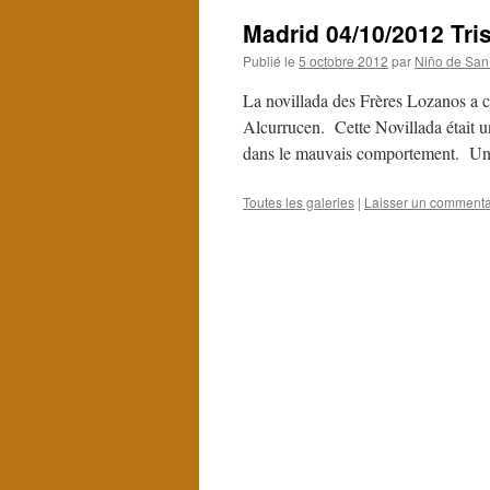
Madrid 04/10/2012 Tri
Publié le
5 octobre 2012
par
Niño de San
La novillada des Frères Lozanos a c
Alcurrucen. Cette Novillada était u
dans le mauvais comportement. Un
Toutes les galeries
|
Laisser un commenta