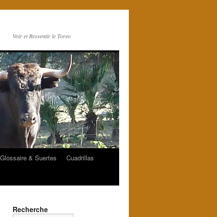
Voir et Ressentir le Toreo
Glossaire & Suertes
Cuadrillas
Recherche