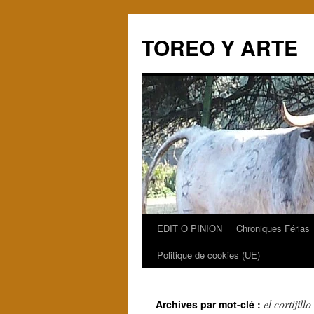
TOREO Y ARTE
EDIT O PINION
Chroniques Férias
Aller
Politique de cookies (UE)
au
contenu
el cortijillo
Archives par mot-clé :