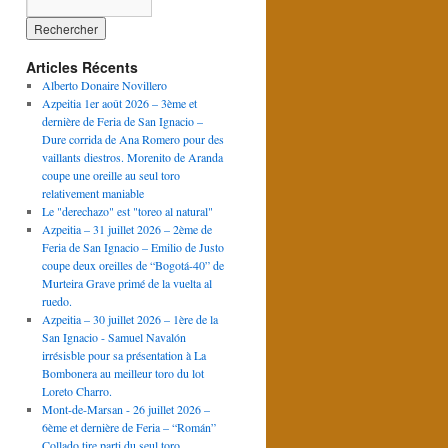
Articles Récents
Alberto Donaire Novillero
Azpeitia 1er août 2026 – 3ème et
dernière de Feria de San Ignacio –
Dure corrida de Ana Romero pour des
vaillants diestros. Morenito de Aranda
coupe une oreille au seul toro
relativement maniable
Le "derechazo" est "toreo al natural"
Azpeitia – 31 juillet 2026 – 2ème de
Feria de San Ignacio – Emilio de Justo
coupe deux oreilles de “Bogotá-40” de
Murteira Grave primé de la vuelta al
ruedo.
Azpeitia – 30 juillet 2026 – 1ère de la
San Ignacio - Samuel Navalón
irrésisble pour sa présentation à La
Bombonera au meilleur toro du lot
Loreto Charro.
Mont-de-Marsan - 26 juillet 2026 –
6ème et dernière de Feria – “Román”
Collado tire parti du seul toro