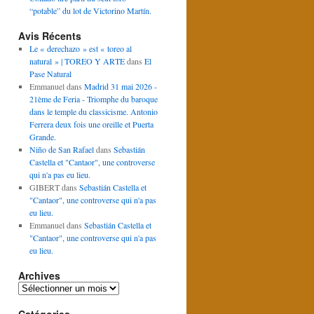
“potable” du lot de Victorino Martín.
Avis Récents
Le « derechazo » est « toreo al
natural » | TOREO Y ARTE
dans
El
Pase Natural
Emmanuel
dans
Madrid 31 mai 2026 -
21ème de Feria - Triomphe du baroque
dans le temple du classicisme. Antonio
Ferrera deux fois une oreille et Puerta
Grande.
Niño de San Rafael
dans
Sebastián
Castella et "Cantaor", une controverse
qui n'a pas eu lieu.
GIBERT
dans
Sebastián Castella et
"Cantaor", une controverse qui n'a pas
eu lieu.
Emmanuel
dans
Sebastián Castella et
"Cantaor", une controverse qui n'a pas
eu lieu.
Archives
Archives