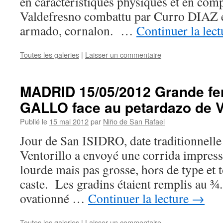
en caractéristiques physiques et en co
Valdefresno combattu par Curro DIAZ e
armado, cornalon. …
Continuer la lec
Toutes les galeries
|
Laisser un commentaire
MADRID 15/05/2012 Grande fe
GALLO face au petardazo de
Publié le
15 mai 2012
par
Niño de San Rafael
Jour de San ISIDRO, date traditionnelle
Ventorillo a envoyé une corrida impress
lourde mais pas grosse, hors de type et
caste. Les gradins étaient remplis au 
ovationné …
Continuer la lecture
→
Toutes les galeries
|
Laisser un commentaire