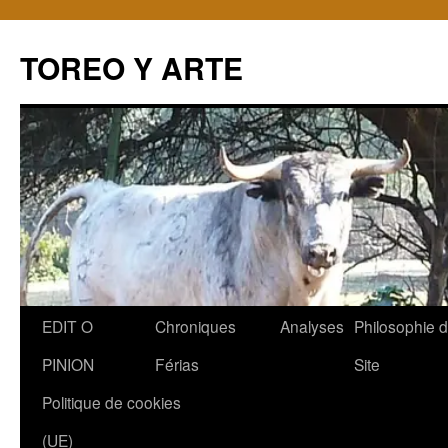
TOREO Y ARTE
Aller
EDIT O
Chroniques
Analyses
Philosophie 
au
PINION
Férias
Site
contenu
Politique de cookies
(UE)