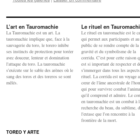
L’art en Tauromachie
Le rituel en Tauromach
La Tauromachie est un art. La
Le rituel en tauromachie est le c
tauromachie implique que, face à la
qui permet aux participants et au
sauvagerie du toro, le torero inhibe
public de se rendre compte de la
ses instincts de protection pour toréer
gravité et du symbolisme de la
avec douceur, lenteur et domination
corrida. C'est pour cette raison q
l'attaque du toro. La tauromachie
est si important de respecter et d
s'exécute sur le sable des arènes où le
s'immerger dans tous les aspects
sang des toros et des toreros se sont
rituel. La corrida est un voyage 
mêlés.
cœur de l'âme ancestrale de l'h
qui pour survivre combat l'anima
qu'il comprend et admire. Le co
en tauromachie est un combat à l
recherche du beau, du sublime, 
l'extase que l'on rencontre à la
frontière de la mort.
TOREO Y ARTE