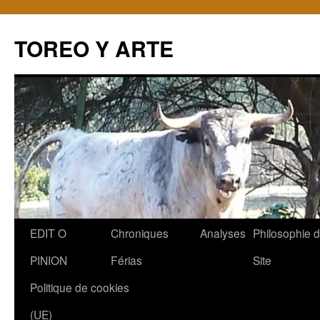
TOREO Y ARTE
Aller
EDIT O
Chroniques
Analyses
Philosophie 
au
PINION
Férias
Site
contenu
Politique de cookies
(UE)