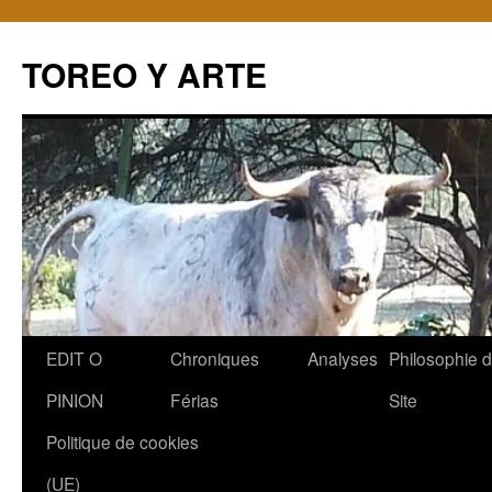
TOREO Y ARTE
Aller
EDIT O
Chroniques
Analyses
Philosophie 
au
PINION
Férias
Site
contenu
Politique de cookies
(UE)