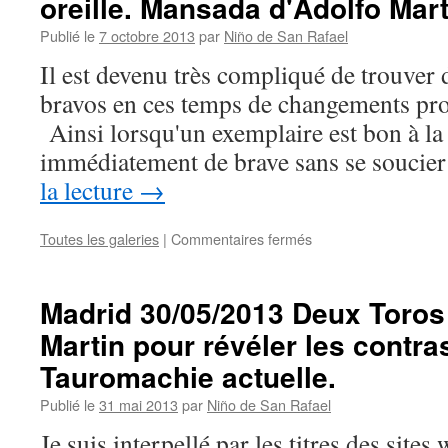
oreille. Mansada d'Adolfo Mart
Publié le
7 octobre 2013
par
Niño de San Rafael
Il est devenu très compliqué de trouver 
bravos en ces temps de changements prof
Ainsi lorsqu'un exemplaire est bon à la 
immédiatement de brave sans se soucier
la lecture
→
sur
Toutes les galeries
|
Commentaires fermés
MADRID
–
06/10/2013
Madrid 30/05/2013 Deux Toros 
Ferrera
Martin pour révéler les contra
controverse
et
Tauromachie actuelle.
oreille.
Mansada
Publié le
31 mai 2013
par
Niño de San Rafael
d'Adolfo
Je suis interpellé par les titres des site
Martin.