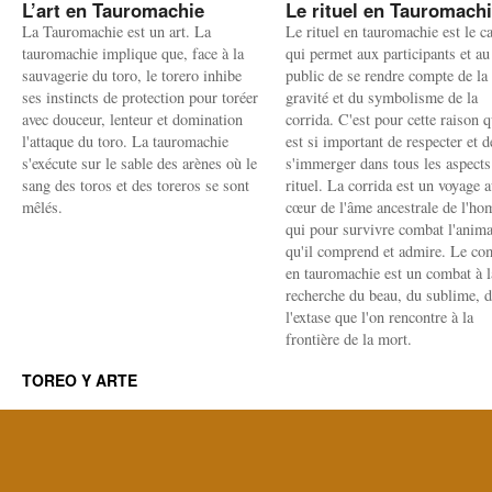
L’art en Tauromachie
Le rituel en Tauromach
La Tauromachie est un art. La
Le rituel en tauromachie est le c
tauromachie implique que, face à la
qui permet aux participants et au
sauvagerie du toro, le torero inhibe
public de se rendre compte de la
ses instincts de protection pour toréer
gravité et du symbolisme de la
avec douceur, lenteur et domination
corrida. C'est pour cette raison q
l'attaque du toro. La tauromachie
est si important de respecter et d
s'exécute sur le sable des arènes où le
s'immerger dans tous les aspects
sang des toros et des toreros se sont
rituel. La corrida est un voyage 
mêlés.
cœur de l'âme ancestrale de l'h
qui pour survivre combat l'anima
qu'il comprend et admire. Le co
en tauromachie est un combat à l
recherche du beau, du sublime, 
l'extase que l'on rencontre à la
frontière de la mort.
TOREO Y ARTE