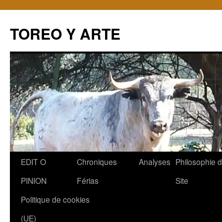
TOREO Y ARTE
Aller
EDIT O
Chroniques
Analyses
Philosophie 
au
PINION
Férias
Site
contenu
Politique de cookies
(UE)