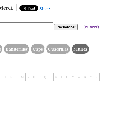
Merci.
Share
(effacer)
Rechercher
s
Banderilles
Cape
Cuadrillas
Muleta
I
J
K
L
M
N
O
P
Q
R
S
T
U
V
W
X
Y
Z