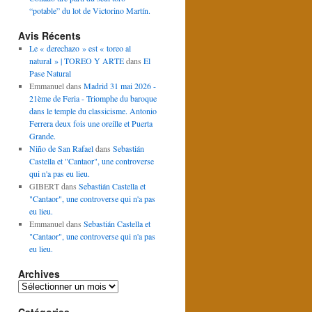
“potable” du lot de Victorino Martín.
Avis Récents
Le « derechazo » est « toreo al
natural » | TOREO Y ARTE
dans
El
Pase Natural
Emmanuel
dans
Madrid 31 mai 2026 -
21ème de Feria - Triomphe du baroque
dans le temple du classicisme. Antonio
Ferrera deux fois une oreille et Puerta
Grande.
Niño de San Rafael
dans
Sebastián
Castella et "Cantaor", une controverse
qui n'a pas eu lieu.
GIBERT
dans
Sebastián Castella et
"Cantaor", une controverse qui n'a pas
eu lieu.
Emmanuel
dans
Sebastián Castella et
"Cantaor", une controverse qui n'a pas
eu lieu.
Archives
Archives