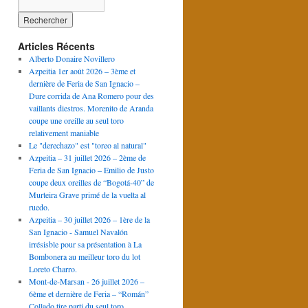
Articles Récents
Alberto Donaire Novillero
Azpeitia 1er août 2026 – 3ème et
dernière de Feria de San Ignacio –
Dure corrida de Ana Romero pour des
vaillants diestros. Morenito de Aranda
coupe une oreille au seul toro
relativement maniable
Le "derechazo" est "toreo al natural"
Azpeitia – 31 juillet 2026 – 2ème de
Feria de San Ignacio – Emilio de Justo
coupe deux oreilles de “Bogotá-40” de
Murteira Grave primé de la vuelta al
ruedo.
Azpeitia – 30 juillet 2026 – 1ère de la
San Ignacio - Samuel Navalón
irrésisble pour sa présentation à La
Bombonera au meilleur toro du lot
Loreto Charro.
Mont-de-Marsan - 26 juillet 2026 –
6ème et dernière de Feria – “Román”
Collado tire parti du seul toro