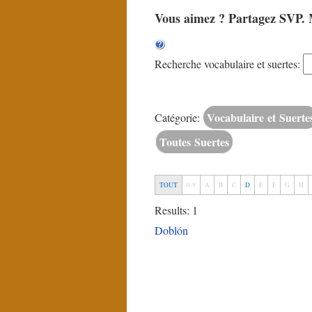
Vous aimez ? Partagez SVP. 
Recherche vocabulaire et suertes:
Vocabulaire et Suerte
Catégorie:
Toutes Suertes
TOUT
0-9
A
B
C
D
E
F
G
H
Results: 1
Doblón