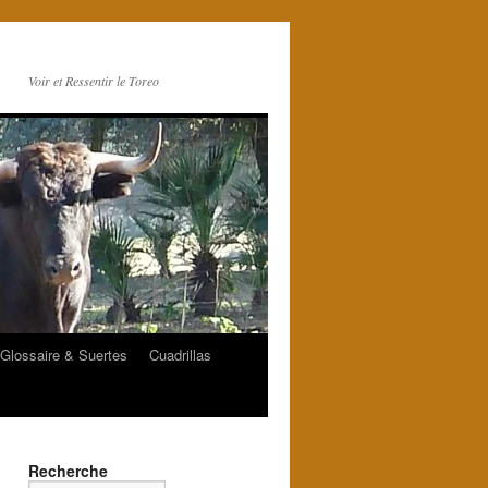
Voir et Ressentir le Toreo
Glossaire & Suertes
Cuadrillas
Recherche