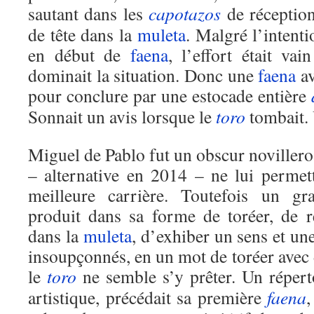
sautant dans les
capotazos
de réception
de tête dans la
muleta
. Malgré l’intent
en début de
faena
, l’effort était v
dominait la situation. Donc une
faena
av
pour conclure par une estocade entière
Sonnait un avis lorsque le
toro
tombait. 
Miguel de Pablo fut un obscur novillero 
– alternative en 2014 – ne lui permet
meilleure carrière. Toutefois un gr
produit dans sa forme de toréer, de r
dans la
muleta
, d’exhiber un sens et un
insoupçonnés, en un mot de toréer ave
le
toro
ne semble s’y prêter. Un réperto
artistique, précédait sa première
faena