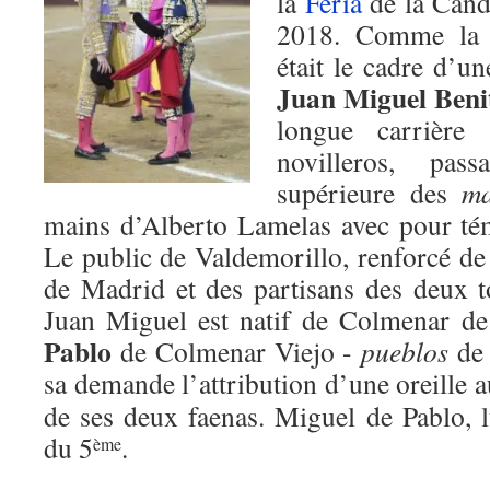
la
Feria
de la Cand
2018. Comme la v
était le cadre d’un
Juan Miguel Beni
longue carrière
novilleros, pas
supérieure des
ma
mains d’Alberto Lamelas avec pour té
Le public de Valdemorillo, renforcé d
de Madrid et des partisans des deux 
Juan Miguel est natif de Colmenar d
Pablo
de Colmenar Viejo -
pueblos
de 
sa demande l’attribution d’une oreille 
de ses deux faenas. Miguel de Pablo, lu
du 5
.
ème