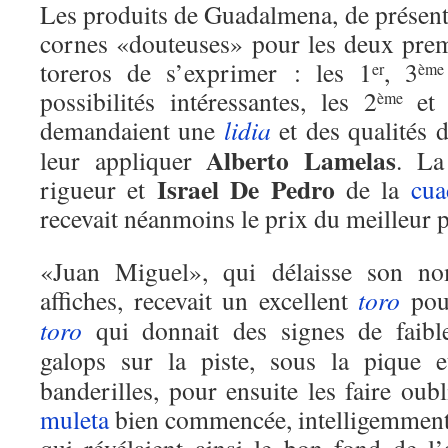
Les produits de Guadalmena, de présenta
cornes «douteuses» pour les deux prem
toreros de s’exprimer : les 1
, 3
er
ème
possibilités intéressantes, les 2
et
ème
demandaient une
lidia
et des qualités 
Alberto Lamelas
leur appliquer
. La
Israel De Pedro
rigueur et
de la
cua
recevait néanmoins le prix du meilleur 
«Juan Miguel», qui délaisse son no
affiches, recevait un excellent
toro
pour
toro
qui donnait des signes de faibl
galops sur la piste, sous la pique 
banderilles, pour ensuite les faire oub
muleta
bien commencée, intelligemment,