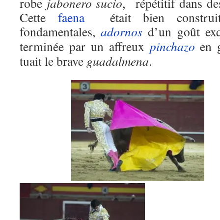
robe
jabonero sucio
, répétitif dans d
Cette
faena
était bien construi
fondamentales,
adornos
d’un goût exq
terminée par un affreux
pinchazo
en 
tuait le brave
guadalmena
.