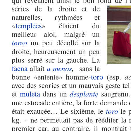
qui révélaient ainsi le bon fond de l
séries de la droite et de
naturelles, rythmées et
«
templées
» étaient du
meilleur aloi, malgré un
toreo
un peu décollé sur la
droite, heureusement un peu
plus serré sur la gauche. La
faena
allait
a menos
,
sans la
bonne «entente» homme-
toro
(esp.
a
avec des scories et un mauvais geste tel
et
muleta
dans un
desplante
saugrenu
une estocade entière, la forte demande d
était exaucée… Le sixième, le
toro
le p
kg. – ne permettait pas de rééditer l
premier car, au contraire, il montrait