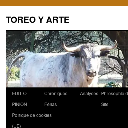
TOREO Y ARTE
Aller
EDIT O
Chroniques
Analyses
Philosophie 
au
PINION
Férias
Site
contenu
Politique de cookies
(UE)