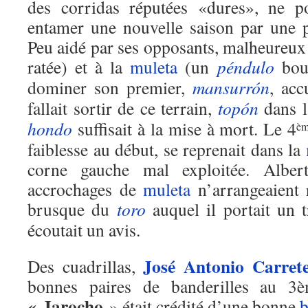
des corridas réputées «dures», ne p
entamer une nouvelle saison par une pr
Peu aidé par ses opposants, malheureux 
ratée) et à la
muleta
(un
péndulo
boug
dominer son premier,
mansurrón
, acc
fallait sortir de ce terrain,
topón
dans 
hondo
suffisait à la mise à mort. Le 4
è
faiblesse au début, se reprenait dans la
corne gauche mal exploitée. Albert
accrochages de
muleta
n’arrangeaient
brusque du
toro
auquel il portait un t
écoutait un avis.
José Antonio Carret
Des cuadrillas,
bonnes paires de banderilles au 3
« Jarocho
» était crédité d’une bonne
b