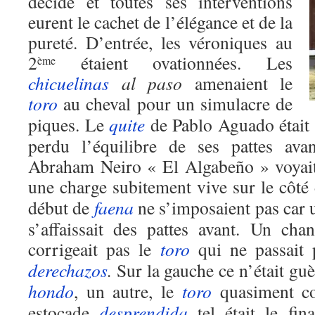
décidé et toutes ses interventions
eurent le cachet de l’élégance et de la
pureté. D’entrée, les véroniques au
2
étaient ovationnées. Les
ème
chicuelinas
al paso
amenaient le
toro
au cheval pour un simulacre de
piques. Le
quite
de Pablo Aguado était 
perdu l’équilibre de ses pattes ava
Abraham Neiro « El Algabeño » voyait
une charge subitement vive sur le côté
début de
faena
ne s’imposaient pas car u
s’affaissait des pattes avant. Un ch
corrigeait pas le
toro
qui ne passait 
derechazos
.
Sur la gauche ce n’était g
hondo
, un autre, le
toro
quasiment c
estocade
desprendida
tel était le fin