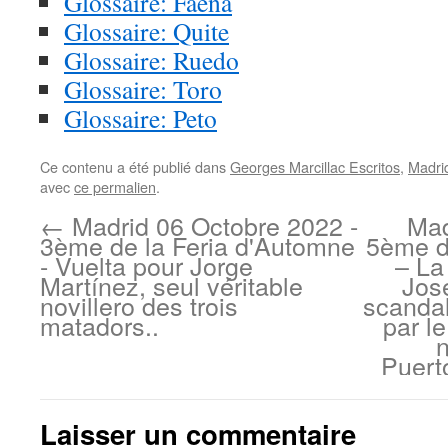
Glossaire: Faena
Glossaire: Quite
Glossaire: Ruedo
Glossaire: Toro
Glossaire: Peto
Ce contenu a été publié dans
Georges Marcillac Escritos
,
Madri
avec
ce permalien
.
←
Madrid 06 Octobre 2022 -
Mad
3ème de la Feria d'Automne
5ème d
- Vuelta pour Jorge
– La
Martínez, seul véritable
Jos
novillero des trois
scanda
matadors..
par l
n
Puert
Laisser un commentaire