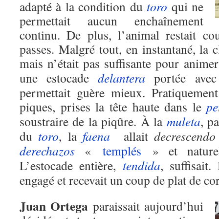
adapté à la condition du
toro
qui ne
permettait aucun enchaînement
continu. De plus, l’animal restait co
passes. Malgré tout, en instantané, la c
mais n’était pas suffisante pour anime
une estocade
delantera
portée avec 
permettait guère mieux. Pratiquement
piques, prises la tête haute dans le
pe
soustraire de la piqûre. À la
muleta
, p
du
toro
, la
faena
allait
decrescend
derechazos
«
templés
» et naturell
L’estocade entière,
tendida
, suffisait
engagé et recevait un coup de plat de cor
Juan Ortega
paraissait aujourd’hui