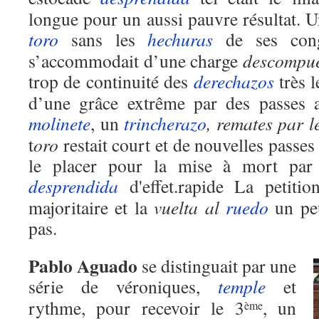
longue pour un aussi pauvre résultat. U
toro
sans les
hechuras
de ses cong
s’accommodait d’une charge
descompue
trop de continuité des
derechazos
très l
d’une grâce extrême par des passes a
molinete
, un
trincherazo
, remates par l
t
oro
restait court et de nouvelles passes 
le placer pour la mise à mort par 
desprendida
d'effet.rapide La petition
majoritaire et la
vuelta al
ruedo
un peu
pas.
Pablo Aguado
se distinguait par une
série de véroniques,
temple
et
rythme, pour recevoir le 3
, un
ème