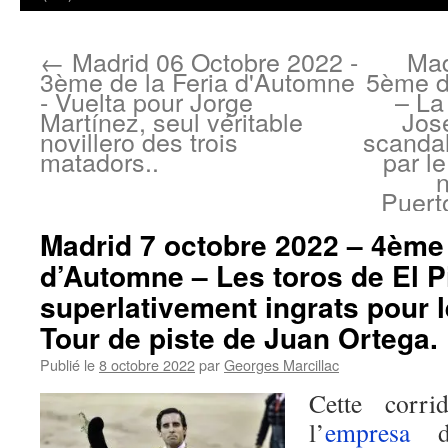
←
Madrid 06 Octobre 2022 -
Mad
3ème de la Feria d'Automne
5ème d
- Vuelta pour Jorge
– La
Martínez, seul véritable
Jos
novillero des trois
scanda
matadors..
par l
n
Puert
Madrid 7 octobre 2022 – 4ème 
d’Automne – Les toros de El P
superlativement ingrats pour le
Tour de piste de Juan Ortega.
Publié le
8 octobre 2022
par
Georges Marcillac
Cette corri
l’
empresa
de