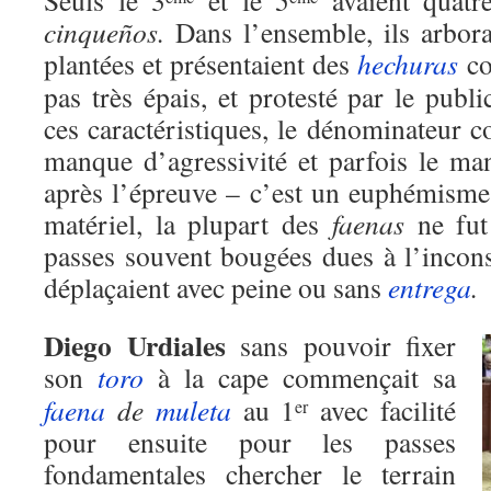
Seuls le 3
et le 5
avaient quatre
cinqueños.
Dans l’ensemble, ils arbor
plantées et présentaient des
hechuras
co
pas très épais, et protesté par le pub
ces caractéristiques, le dénominateur 
manque d’agressivité et parfois le ma
après l’épreuve – c’est un euphémisme
matériel, la plupart des
faenas
ne fut
passes souvent bougées dues à l’incons
déplaçaient avec peine ou sans
entrega
.
Diego Urdiales
sans pouvoir fixer
son
toro
à la cape commençait sa
faena
de
muleta
au 1
avec facilité
er
pour ensuite pour les passes
fondamentales chercher le terrain