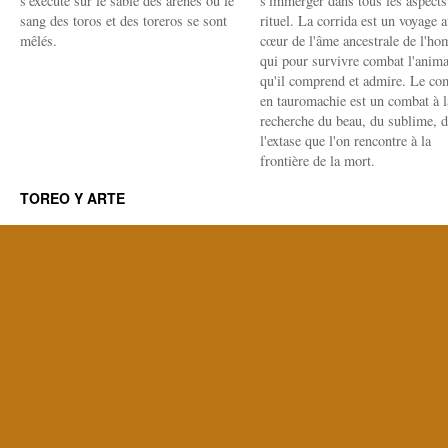
s'exécute sur le sable des arènes où le
s'immerger dans tous les aspects
sang des toros et des toreros se sont
rituel. La corrida est un voyage 
mêlés.
cœur de l'âme ancestrale de l'h
qui pour survivre combat l'anima
qu'il comprend et admire. Le co
en tauromachie est un combat à l
recherche du beau, du sublime, 
l'extase que l'on rencontre à la
frontière de la mort.
TOREO Y ARTE