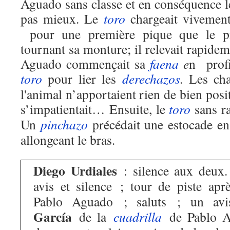
Aguado sans classe et en conséquence l
pas mieux. Le
toro
chargeait vivement
pour une première pique que le pi
tournant sa monture; il relevait rapide
Aguado commençait sa
faena
e
n profi
toro
pour lier les
derechazos
.
Les cha
l'animal n’apportaient rien de bien posit
s’impatientait… Ensuite, le
toro
sans ra
Un
pinchazo
précédait une estocade en 
allongeant le bras.
Diego Urdiales
: silence aux deux
avis et silence ; tour de piste après
Pablo Aguado ; saluts ; un avi
García
de la
cuadrilla
de Pablo Ag