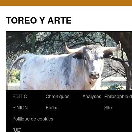
TOREO Y ARTE
Aller
EDIT O
Chroniques
Analyses
Philosophie 
au
PINION
Férias
Site
contenu
Politique de cookies
(UE)