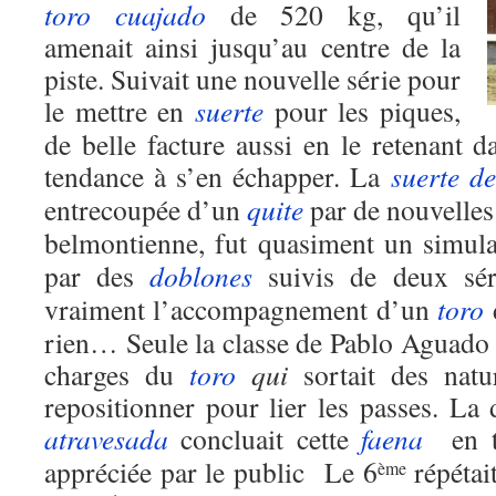
toro
cuajado
de 520 kg, qu’il
amenait ainsi jusqu’au centre de la
piste. Suivait une nouvelle série pour
le mettre en
suerte
pour les piques,
de belle facture aussi en le retenant da
tendance à s’en échapper. La
suerte d
entrecoupée d’un
quite
par de nouvelles
belmontienne, fut quasiment un simul
par des
doblones
suivis de deux sér
vraiment l’accompagnement d’un
toro
rien… Seule la classe de Pablo Aguado 
charges du
toro
qui
sortait des natur
repositionner pour lier les passes. La
atravesada
concluait cette
faena
en t
appréciée par le public Le 6
répétai
ème