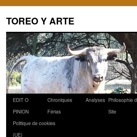
TOREO Y ARTE
Aller
EDIT O
Chroniques
Analyses
Philosophie 
au
PINION
Férias
Site
contenu
Politique de cookies
(UE)