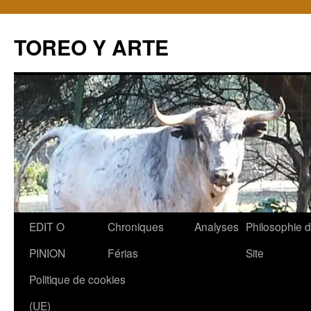
TOREO Y ARTE
Aller
EDIT O
Chroniques
Analyses
Philosophie 
au
PINION
Férias
Site
contenu
Politique de cookies
(UE)