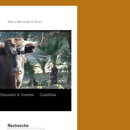
Voir et Ressentir le Toreo
Glossaire & Suertes
Cuadrillas
Recherche