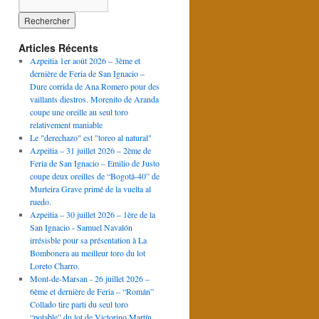
Articles Récents
Azpeitia 1er août 2026 – 3ème et
dernière de Feria de San Ignacio –
Dure corrida de Ana Romero pour des
vaillants diestros. Morenito de Aranda
coupe une oreille au seul toro
relativement maniable
Le "derechazo" est "toreo al natural"
Azpeitia – 31 juillet 2026 – 2ème de
Feria de San Ignacio – Emilio de Justo
coupe deux oreilles de “Bogotá-40” de
Murteira Grave primé de la vuelta al
ruedo.
Azpeitia – 30 juillet 2026 – 1ère de la
San Ignacio - Samuel Navalón
irrésisble pour sa présentation à La
Bombonera au meilleur toro du lot
Loreto Charro.
Mont-de-Marsan - 26 juillet 2026 –
6ème et dernière de Feria – “Román”
Collado tire parti du seul toro
“potable” du lot de Victorino Martín.