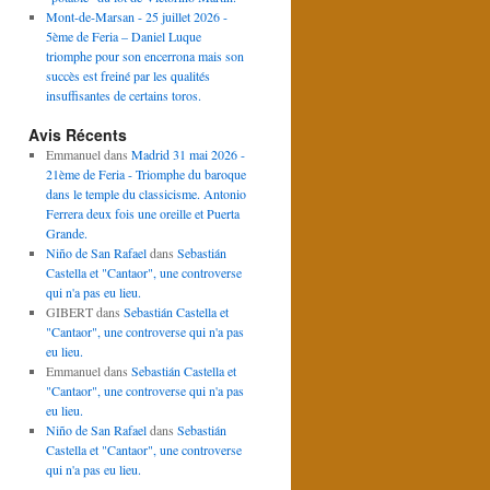
Mont-de-Marsan - 25 juillet 2026 -
5ème de Feria – Daniel Luque
triomphe pour son encerrona mais son
succès est freiné par les qualités
insuffisantes de certains toros.
Avis Récents
Emmanuel
dans
Madrid 31 mai 2026 -
21ème de Feria - Triomphe du baroque
dans le temple du classicisme. Antonio
Ferrera deux fois une oreille et Puerta
Grande.
Niño de San Rafael
dans
Sebastián
Castella et "Cantaor", une controverse
qui n'a pas eu lieu.
GIBERT
dans
Sebastián Castella et
"Cantaor", une controverse qui n'a pas
eu lieu.
Emmanuel
dans
Sebastián Castella et
"Cantaor", une controverse qui n'a pas
eu lieu.
Niño de San Rafael
dans
Sebastián
Castella et "Cantaor", une controverse
qui n'a pas eu lieu.