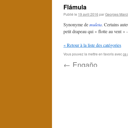
Flámula
Publié le
19 avril 2016
par
Georges Marci
Synonyme de
muleta
. Certains aute
petit drapeau qui « flotte au vent » 
« Retour à la liste des catégories
Vous pouvez la mettre en favoris avec
ce 
←
Engaño