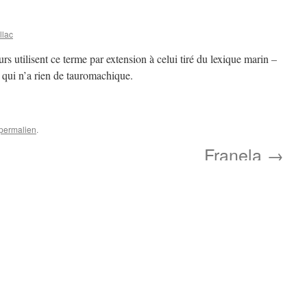
llac
urs utilisent ce terme par extension à celui tiré du lexique marin
–
- qui n’a rien de tauromachique.
permalien
.
Franela
→