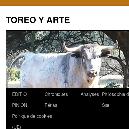
TOREO Y ARTE
Aller
EDIT O
Chroniques
Analyses
Philosophie 
au
PINION
Férias
Site
contenu
Politique de cookies
(UE)