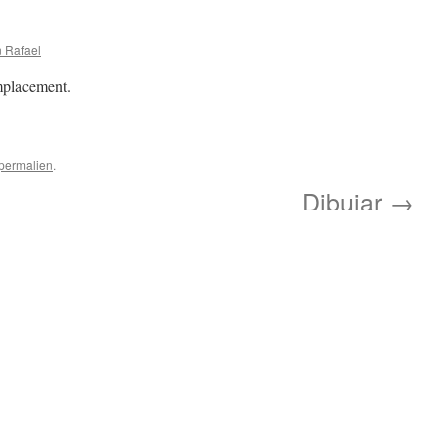
 Rafael
mplacement.
permalien
.
Dibujar
→