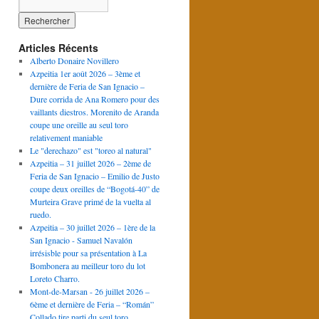
Articles Récents
Alberto Donaire Novillero
Azpeitia 1er août 2026 – 3ème et
dernière de Feria de San Ignacio –
Dure corrida de Ana Romero pour des
vaillants diestros. Morenito de Aranda
coupe une oreille au seul toro
relativement maniable
Le "derechazo" est "toreo al natural"
Azpeitia – 31 juillet 2026 – 2ème de
Feria de San Ignacio – Emilio de Justo
coupe deux oreilles de “Bogotá-40” de
Murteira Grave primé de la vuelta al
ruedo.
Azpeitia – 30 juillet 2026 – 1ère de la
San Ignacio - Samuel Navalón
irrésisble pour sa présentation à La
Bombonera au meilleur toro du lot
Loreto Charro.
Mont-de-Marsan - 26 juillet 2026 –
6ème et dernière de Feria – “Román”
Collado tire parti du seul toro