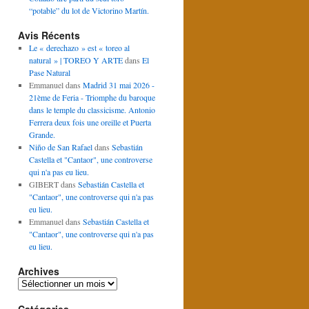
“potable” du lot de Victorino Martín.
Avis Récents
Le « derechazo » est « toreo al
natural » | TOREO Y ARTE
dans
El
Pase Natural
Emmanuel
dans
Madrid 31 mai 2026 -
21ème de Feria - Triomphe du baroque
dans le temple du classicisme. Antonio
Ferrera deux fois une oreille et Puerta
Grande.
Niño de San Rafael
dans
Sebastián
Castella et "Cantaor", une controverse
qui n'a pas eu lieu.
GIBERT
dans
Sebastián Castella et
"Cantaor", une controverse qui n'a pas
eu lieu.
Emmanuel
dans
Sebastián Castella et
"Cantaor", une controverse qui n'a pas
eu lieu.
Archives
Archives