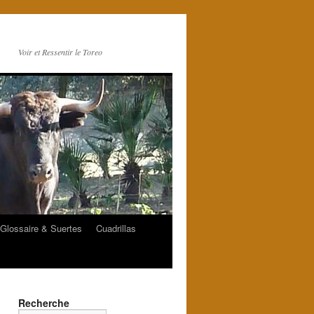
Voir et Ressentir le Toreo
Glossaire & Suertes
Cuadrillas
Recherche