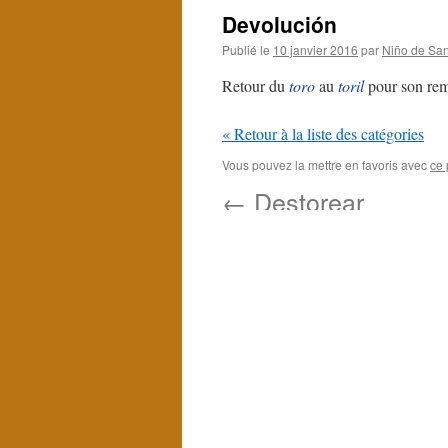
Devolución
Publié le
10 janvier 2016
par
Niño de San
Retour du
toro
au
toril
pour son re
« Retour à la liste des catégories
Vous pouvez la mettre en favoris avec
ce 
←
Destorear