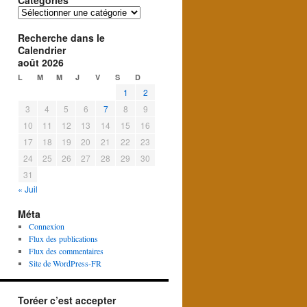
Catégories
Catégories
Recherche dans le
Calendrier
août 2026
L
M
M
J
V
S
D
1
2
3
4
5
6
7
8
9
10
11
12
13
14
15
16
17
18
19
20
21
22
23
24
25
26
27
28
29
30
31
« Juil
Méta
Connexion
Flux des publications
Flux des commentaires
Site de WordPress-FR
Toréer c’est accepter