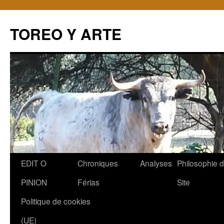
TOREO Y ARTE
Aller
EDIT O
Chroniques
Analyses
Philosophie 
au
PINION
Férias
Site
contenu
Politique de cookies
(UE)