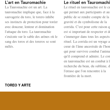
L’art en Tauromachie
Le rituel en Tauromach
La Tauromachie est un art. La
Le rituel en tauromachie est le c
tauromachie implique que, face à la
qui permet aux participants et au
sauvagerie du toro, le torero inhibe
public de se rendre compte de la
ses instincts de protection pour toréer
gravité et du symbolisme de la
avec douceur, lenteur et domination
corrida. C'est pour cette raison q
l'attaque du toro. La tauromachie
est si important de respecter et d
s'exécute sur le sable des arènes où le
s'immerger dans tous les aspects
sang des toros et des toreros se sont
rituel. La corrida est un voyage 
mêlés.
cœur de l'âme ancestrale de l'h
qui pour survivre combat l'anima
qu'il comprend et admire. Le co
en tauromachie est un combat à l
recherche du beau, du sublime, 
l'extase que l'on rencontre à la
frontière de la mort.
TOREO Y ARTE