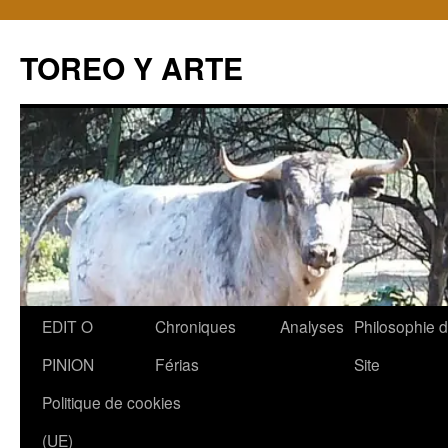
TOREO Y ARTE
Aller
EDIT O
Chroniques
Analyses
Philosophie 
au
PINION
Férias
Site
contenu
Politique de cookies
(UE)