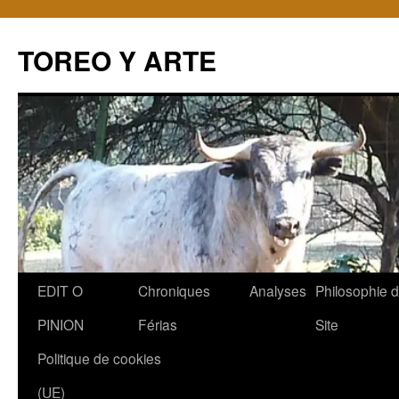
TOREO Y ARTE
Aller
EDIT O
Chroniques
Analyses
Philosophie 
au
PINION
Férias
Site
contenu
Politique de cookies
(UE)