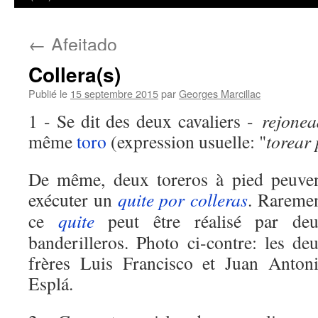
←
Afeitado
Collera(s)
Publié le
15 septembre 2015
par
Georges Marcillac
1 - Se dit des deux cavaliers -
rejone
même
toro
(expression usuelle: "
torear 
De même, deux toreros à pied peuve
exécuter un
quite por colleras
. Rareme
ce
quite
peut être réalisé par de
banderilleros. Photo ci-contre: les de
frères Luis Francisco et Juan Anton
Esplá.