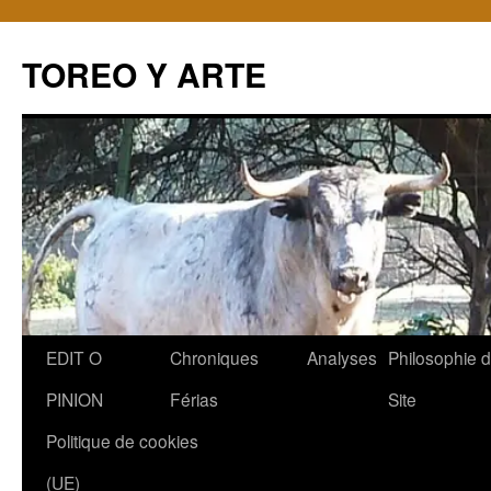
TOREO Y ARTE
Aller
EDIT O
Chroniques
Analyses
Philosophie 
au
PINION
Férias
Site
contenu
Politique de cookies
(UE)