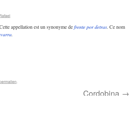
Rafael
Cette appellation est un synonyme de
frente por detras
. Ce nom
avarra
.
permalien
.
Cordobina
→