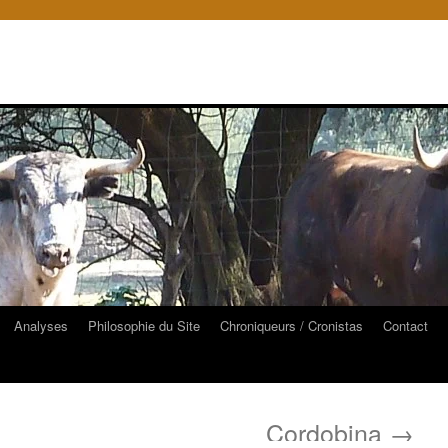
Analyses
Philosophie du Site
Chroniqueurs / Cronistas
Contact
Cordobina
→