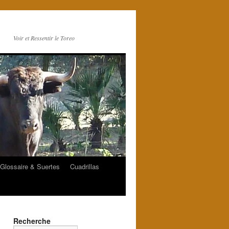
Voir et Ressentir le Toreo
Glossaire & Suertes
Cuadrillas
Recherche