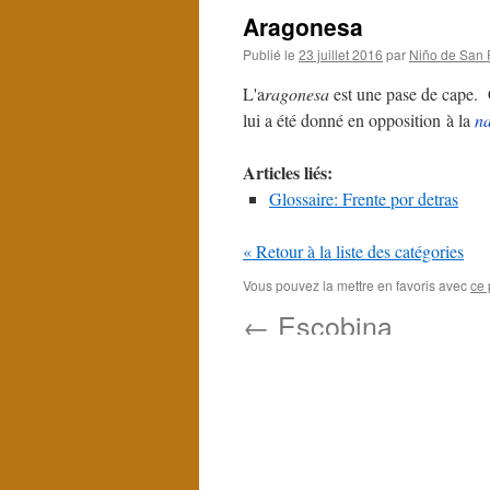
Aragonesa
Publié le
23 juillet 2016
par
Niño de San 
L'a
ragonesa
est une pase de cape. 
lui a été donné en opposition à la
n
Articles liés:
Glossaire: Frente por detras
« Retour à la liste des catégories
Vous pouvez la mettre en favoris avec
ce 
←
Escobina