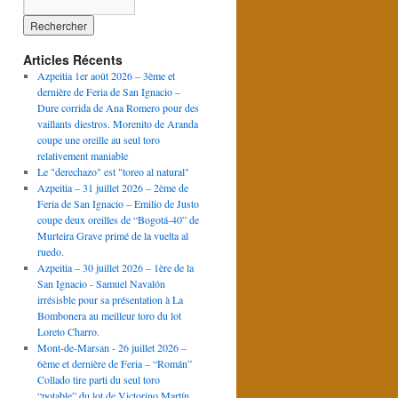
Articles Récents
Azpeitia 1er août 2026 – 3ème et
dernière de Feria de San Ignacio –
Dure corrida de Ana Romero pour des
vaillants diestros. Morenito de Aranda
coupe une oreille au seul toro
relativement maniable
Le "derechazo" est "toreo al natural"
Azpeitia – 31 juillet 2026 – 2ème de
Feria de San Ignacio – Emilio de Justo
coupe deux oreilles de “Bogotá-40” de
Murteira Grave primé de la vuelta al
ruedo.
Azpeitia – 30 juillet 2026 – 1ère de la
San Ignacio - Samuel Navalón
irrésisble pour sa présentation à La
Bombonera au meilleur toro du lot
Loreto Charro.
Mont-de-Marsan - 26 juillet 2026 –
6ème et dernière de Feria – “Román”
Collado tire parti du seul toro
“potable” du lot de Victorino Martín.