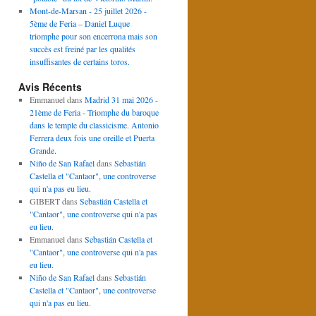
Mont-de-Marsan - 25 juillet 2026 -
5ème de Feria – Daniel Luque
triomphe pour son encerrona mais son
succès est freiné par les qualités
insuffisantes de certains toros.
Avis Récents
Emmanuel
dans
Madrid 31 mai 2026 -
21ème de Feria - Triomphe du baroque
dans le temple du classicisme. Antonio
Ferrera deux fois une oreille et Puerta
Grande.
Niño de San Rafael
dans
Sebastián
Castella et "Cantaor", une controverse
qui n'a pas eu lieu.
GIBERT
dans
Sebastián Castella et
"Cantaor", une controverse qui n'a pas
eu lieu.
Emmanuel
dans
Sebastián Castella et
"Cantaor", une controverse qui n'a pas
eu lieu.
Niño de San Rafael
dans
Sebastián
Castella et "Cantaor", une controverse
qui n'a pas eu lieu.