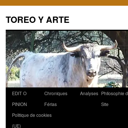
TOREO Y ARTE
Aller
EDIT O
Chroniques
Analyses
Philosophie 
au
PINION
Férias
Site
contenu
Politique de cookies
(UE)