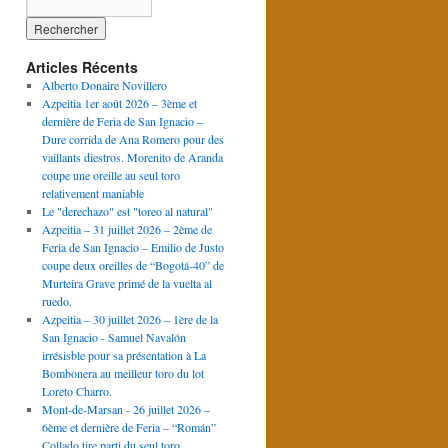
Articles Récents
Alberto Donaire Novillero
Azpeitia 1er août 2026 – 3ème et
dernière de Feria de San Ignacio –
Dure corrida de Ana Romero pour des
vaillants diestros. Morenito de Aranda
coupe une oreille au seul toro
relativement maniable
Le "derechazo" est "toreo al natural"
Azpeitia – 31 juillet 2026 – 2ème de
Feria de San Ignacio – Emilio de Justo
coupe deux oreilles de “Bogotá-40” de
Murteira Grave primé de la vuelta al
ruedo.
Azpeitia – 30 juillet 2026 – 1ère de la
San Ignacio - Samuel Navalón
irrésisble pour sa présentation à La
Bombonera au meilleur toro du lot
Loreto Charro.
Mont-de-Marsan - 26 juillet 2026 –
6ème et dernière de Feria – “Román”
Collado tire parti du seul toro