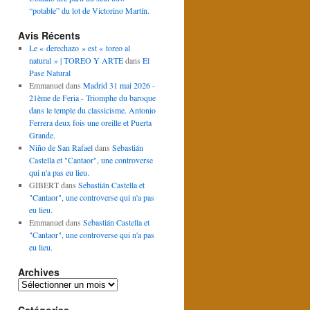
“potable” du lot de Victorino Martín.
Avis Récents
Le « derechazo » est « toreo al
natural » | TOREO Y ARTE
dans
El
Pase Natural
Emmanuel
dans
Madrid 31 mai 2026 -
21ème de Feria - Triomphe du baroque
dans le temple du classicisme. Antonio
Ferrera deux fois une oreille et Puerta
Grande.
Niño de San Rafael
dans
Sebastián
Castella et "Cantaor", une controverse
qui n'a pas eu lieu.
GIBERT
dans
Sebastián Castella et
"Cantaor", une controverse qui n'a pas
eu lieu.
Emmanuel
dans
Sebastián Castella et
"Cantaor", une controverse qui n'a pas
eu lieu.
Archives
Archives