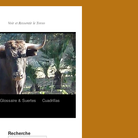
Voir et Ressentir le Toreo
Glossaire & Suertes
Cuadrillas
Recherche