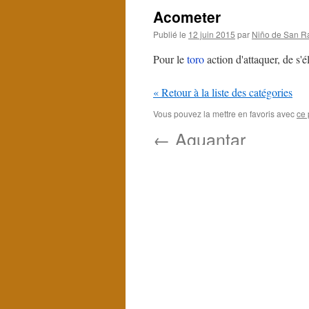
Acometer
Publié le
12 juin 2015
par
Niño de San R
Pour le
toro
action d'attaquer, de s
« Retour à la liste des catégories
Vous pouvez la mettre en favoris avec
ce 
←
Aguantar