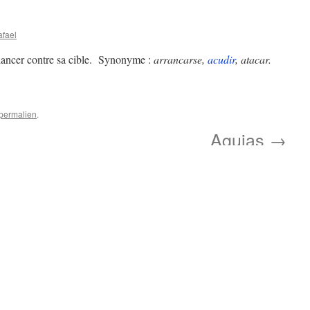
afael
'élancer contre sa cible. Synonyme :
arrancarse,
acudir
, atacar.
permalien
.
Agujas
→