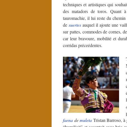
techniques et artistiques qui souhai
des matadors de toros. Quant 
tauromachie, il lui reste du chemin 
de
suertes
auquel il ajoute une vail
sur pattes, commodes de cornes, de
car leur bravoure, mobilité et dura
corridas préceédentes.
faena
de
muleta
Tristan Barroso, à 
“humiliait” et acceptait avec brio u