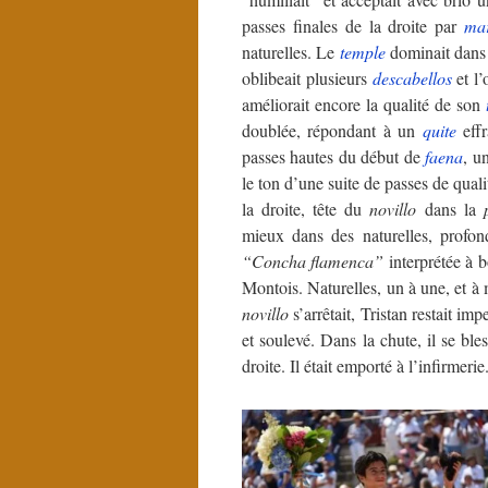
passes finales de la droite par
mar
naturelles. Le
temple
dominait dans
oblibeait plusieurs
descabellos
et l’
améliorait encore la qualité de son
doublée, répondant à un
quite
effr
passes hautes du début de
faena
, u
le ton d’une suite de passes de quali
la droite, tête du
novillo
dans la
mieux dans des naturelles, profon
“Concha flamenca”
interprétée à b
Montois. Naturelles, un à une, et à 
novillo
s’arrêtait, Tristan restait imp
et soulevé. Dans la chute, il se ble
droite. Il était emporté à l’infirmer