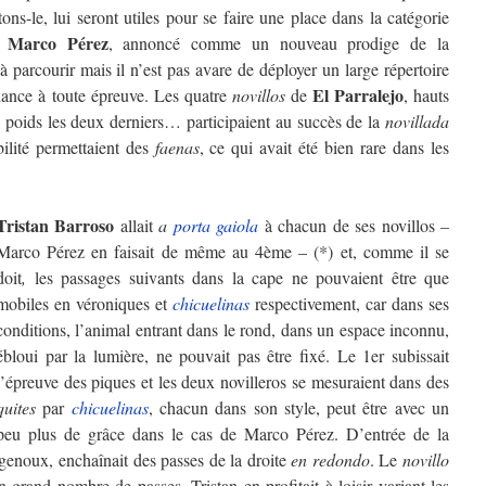
tons-le, lui seront utiles pour se faire une place dans la catégorie
Marco Pérez
à
, annoncé comme un nouveau prodige de la
à parcourir mais il n’est pas avare de déployer un large répertoire
El Parralejo
lance à toute épreuve. Les quatre
novillos
de
, hauts
 poids les deux derniers… participaient au succès de la
novillada
bilité permettaient des
faenas
, ce qui avait été bien rare dans les
Tristan Barroso
allait
a
porta gaiola
à chacun de ses novillos
–
Marco Pérez en faisait de même au 4ème – (*) et, comme il se
doit
,
les passages suivants dans la cape ne pouvaient être que
mobiles en véroniques et
chicuelinas
respectivement, car dans ses
conditions, l’animal entrant dans le rond, dans un espace inconnu,
ébloui par la lumière, ne pouvait pas être fixé. Le 1er subissait
l’épreuve des piques et les deux novilleros se mesuraient dans des
quites
par
chicuelinas
, chacun dans son style, peut être avec un
peu plus de grâce dans le cas de Marco Pérez. D’entrée de la
genoux, enchaînait des passes de la droite
en redondo
. Le
novillo
n grand nombre de passes. Tristan en profitait à loisir variant les