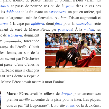
tinete
et passe de poitrine liés ou de
la
firma
dans le cas des
 les
doblones
de la fin avant un
estoconazo
,
un peu en arrière, qui
oreille largement méritée s’envolait. Au 3
, Tristan augmentait et
ème
toreo
,
à la cape par
tafallera
, demi-
farol
pour la
caleserina
, série
ayant de serré de Marco Pérez, par
gaoneras
!
Â la
muleta
, les
ne de
trinchera
, donnaient
té,
mandando
, toréant de
panza
de l’étoffe. C’était
des, lentes, au son de la
on escient par l’Orchestre
mi-passe d’une d’elles, le
erturbable mais il était pris
ssait sans doute à l’épaule
ie. Marco Pérez devait mettre à mort l’animal.
Marco Pérez
avait le réflexe de
bregar
pour amener son
premier
novillo
au centre de la piste pour le fixer. Les piques,
dosées par “El Legionario”, le
novillo
suelto
de la deuxième,