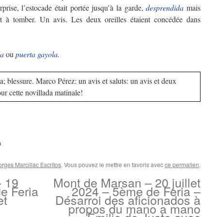
surprise, l’estocade était portée jusqu’à la garde,
desprendida
mais
it à tomber. Un avis. Les deux oreilles étaient concédée dans
la
ou
puerta gayola
.
lta; blessure. Marco Pérez: un avis et saluts: un avis et deux
our cette novillada matinale!
m
rges Marcillac Escritos
. Vous pouvez le mettre en favoris avec
ce permalien
.
- 19
Mont de Marsan – 20 juillet
de Feria
2024 – 5ème de Feria –
et
Désarroi des aficionados à
propos du mano a mano