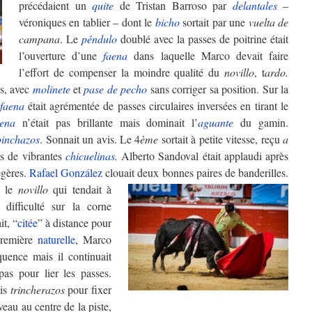
précédaient un
quite
de Tristan Barroso par
delantales
–
véroniques en tablier – dont le
bicho
sortait par une
vuelta de
campana
. Le
péndulo
doublé avec la passes de poitrine était
l’ouverture d’une
faena
dans laquelle Marco devait faire
l’effort de compenser la moindre qualité du
novillo
, t
ardo.
es, avec
molinete
et
pase de pecho
sans corriger sa position. Sur la
faena
était agrémentée de passes circulaires inversées en tirant le
aena
n’était pas brillante mais dominait l’
aguante
du gamin.
pinchazos
. Sonnait un avis. Le 4
ème
sortait à petite vitesse, reçu
a
ns de vibrantes
chicuelinas
.
Alberto Sandoval était applaudi après
égères.
Rafael González
clouait deux bonnes paires de banderilles.
t le
novillo
qui tendait à
 difficulté sur la corne
it, “
citée
” à distance pour
première
naturelle
, Marco
uence mais il continuait
pas pour lier les passes.
ois
trincherazos
pour fixer
eau au centre de la piste,