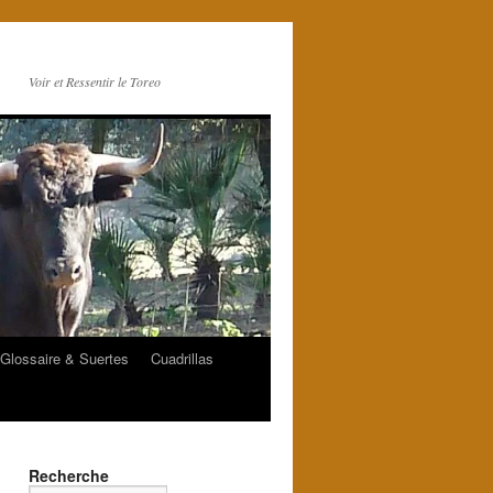
Voir et Ressentir le Toreo
Glossaire & Suertes
Cuadrillas
Recherche