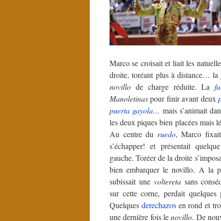
Marco se croisait et liait les natuell
droite, toréant plus à distance… la
novillo
de charge réduite. La
f
Manoletinas
pour finir avant deux
puerta gayola
…
mais s’animait da
les deux piques bien placées mais l
Au centre du
ruedo
, Marco fixai
s’échapper! et présentait quelque
gauche. Toréer de la droite s’imposa
bien embarquer le novillo. A la 
subissait une
voltereta
sans conséq
sur cette corne, perdait quelques 
Quelques
derechazos
en rond et tr
une dernière fois le
novillo
. De nouv