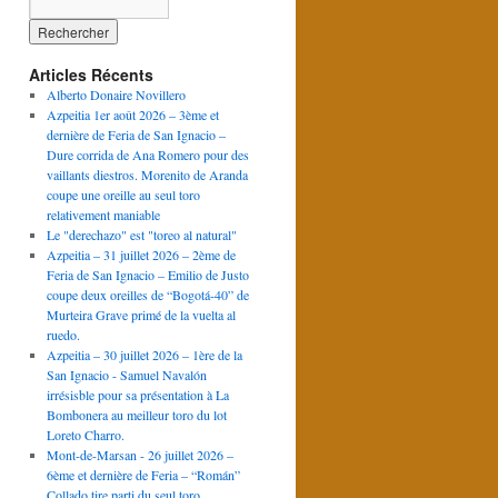
Articles Récents
Alberto Donaire Novillero
Azpeitia 1er août 2026 – 3ème et
dernière de Feria de San Ignacio –
Dure corrida de Ana Romero pour des
vaillants diestros. Morenito de Aranda
coupe une oreille au seul toro
relativement maniable
Le "derechazo" est "toreo al natural"
Azpeitia – 31 juillet 2026 – 2ème de
Feria de San Ignacio – Emilio de Justo
coupe deux oreilles de “Bogotá-40” de
Murteira Grave primé de la vuelta al
ruedo.
Azpeitia – 30 juillet 2026 – 1ère de la
San Ignacio - Samuel Navalón
irrésisble pour sa présentation à La
Bombonera au meilleur toro du lot
Loreto Charro.
Mont-de-Marsan - 26 juillet 2026 –
6ème et dernière de Feria – “Román”
Collado tire parti du seul toro