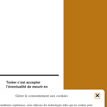
Toréer c’est accepter
l’éventualité de mourir en
créant le beau.
ue
Le matador accepte en toréant l'éventualité de
Gérer le consentement aux cookies
sa mort. Il le fait car il est à la recherche du
beau et du sublime que le contraste entre la
s meilleures expériences, nous utilisons des technologies telles que les cookies pour