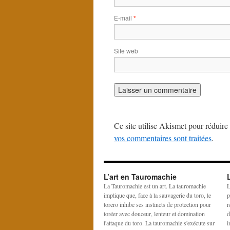
E-mail
*
Site web
Ce site utilise Akismet pour réduire 
vos commentaires sont traitées
.
L’art en Tauromachie
La Tauromachie est un art. La tauromachie
L
implique que, face à la sauvagerie du toro, le
p
torero inhibe ses instincts de protection pour
r
toréer avec douceur, lenteur et domination
d
l'attaque du toro. La tauromachie s'exécute sur
i