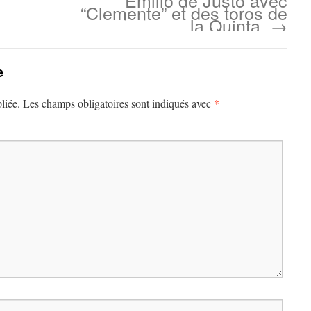
Emilio de Justo avec
“Clemente” et des toros de
la Quinta.
→
e
*
liée.
Les champs obligatoires sont indiqués avec