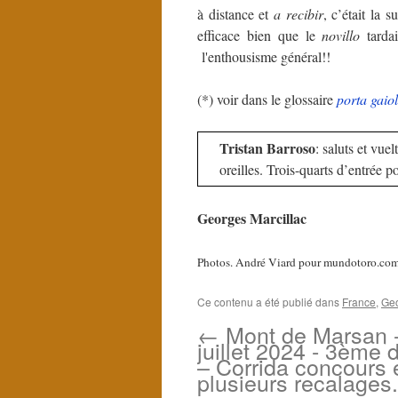
à distance et
a recibir
, c’était la 
efficace bien que le
novillo
tarda
l'enthousisme général!!
(*) voir dans le glossaire
porta gaio
Tristan Barroso
: saluts et vue
oreilles. Trois-quarts d’entrée p
Georges Marcillac
Photos. André Viard pour mundotoro.co
Ce contenu a été publié dans
France
,
Geo
←
Mont de Marsan 
juillet 2024 - 3ème 
– Corrida concours 
plusieurs recalages.