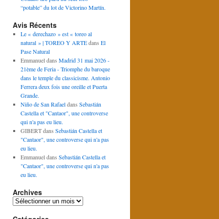
“potable” du lot de Victorino Martín.
Avis Récents
Le « derechazo » est « toreo al
natural » | TOREO Y ARTE
dans
El
Pase Natural
Emmanuel
dans
Madrid 31 mai 2026 -
21ème de Feria - Triomphe du baroque
dans le temple du classicisme. Antonio
Ferrera deux fois une oreille et Puerta
Grande.
Niño de San Rafael
dans
Sebastián
Castella et "Cantaor", une controverse
qui n'a pas eu lieu.
GIBERT
dans
Sebastián Castella et
"Cantaor", une controverse qui n'a pas
eu lieu.
Emmanuel
dans
Sebastián Castella et
"Cantaor", une controverse qui n'a pas
eu lieu.
Archives
Archives