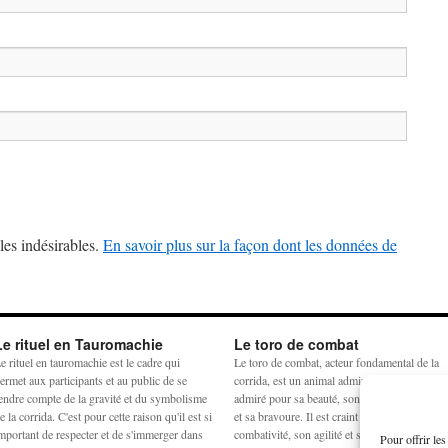
les indésirables.
En savoir plus sur la façon dont les données de
Le rituel en Tauromachie
Le toro de combat
e rituel en tauromachie est le cadre qui
Le toro de combat, acteur fondamental de la
ermet aux participants et au public de se
corrida, est un animal admiré et craint. Il est
endre compte de la gravité et du symbolisme
admiré pour sa beauté, son harmonie physiq
e la corrida. C'est pour cette raison qu'il est si
et sa bravoure. Il est craint pour sa
mportant de respecter et de s'immerger dans
combativité, son agilité et sa force. La
Pour offrir le