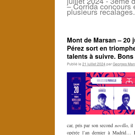
juillet 2024 - 3ème 
– Corrida concours 
plusieurs recalages.
Mont de Marsan – 20 j
Pérez sort en triomphe
talents à suivre. Bons 
Publié le
21 juillet 2024
par
Georges Marc
car, pris par son second
novillo,
il 
opérée l’an dernier à Madrid… In